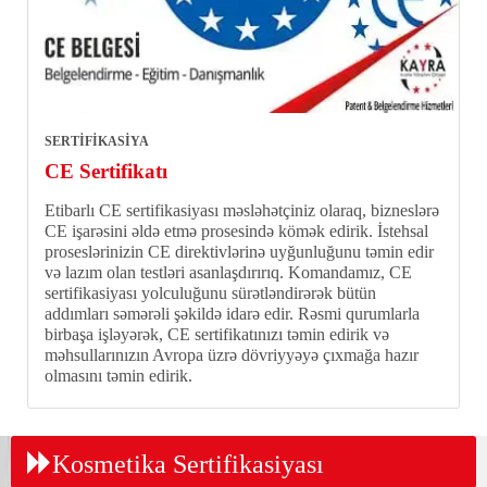
SERTİFİKASİYA
CE Sertifikatı
Etibarlı CE sertifikasiyası məsləhətçiniz olaraq, bizneslərə
CE işarəsini əldə etmə prosesində kömək edirik. İstehsal
proseslərinizin CE direktivlərinə uyğunluğunu təmin edir
və lazım olan testləri asanlaşdırırıq. Komandamız, CE
sertifikasiyası yolculuğunu sürətləndirərək bütün
addımları səmərəli şəkildə idarə edir. Rəsmi qurumlarla
birbaşa işləyərək, CE sertifikatınızı təmin edirik və
məhsullarınızın Avropa üzrə dövriyyəyə çıxmağa hazır
olmasını təmin edirik.
Kosmetika Sertifikasiyası