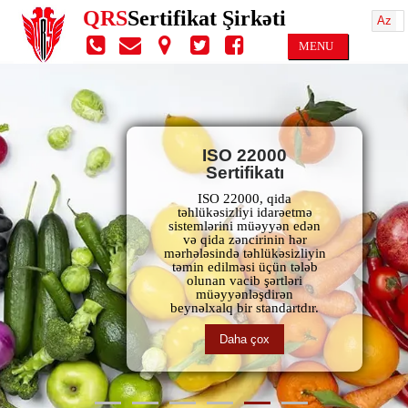
QRS
Sertifikat Şirkəti
Az
MENU
ISO 22000
Sertifikatı
ISO 22000, qida
təhlükəsizliyi idarəetmə
sistemlərini müəyyən edən
və qida zəncirinin hər
mərhələsində təhlükəsizliyin
təmin edilməsi üçün tələb
olunan vacib şərtləri
müəyyənləşdirən
beynəlxalq bir standartdır.
Daha çox