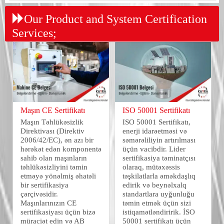
Our Product and System Certification
Services;
Maşın CE Sertifikatı
ISO 50001 Sertifikatı
Maşın Təhlükəsizlik
ISO 50001 Sertifikatı,
Direktivası (Direktiv
enerji idarəetməsi və
2006/42/EC), ən azı bir
səmərəliliyin artırılması
hərəkət edən komponentə
üçün vacibdir. Lider
sahib olan maşınların
sertifikasiya təminatçısı
təhlükəsizliyini təmin
olaraq, mütəxəssis
etməyə yönəlmiş əhatəli
təşkilatlarla əməkdaşlıq
bir sertifikasiya
edirik və beynəlxalq
çərçivəsidir.
standartlara uyğunluğu
Maşınlarınızın CE
təmin etmək üçün sizi
sertifikasiyası üçün bizə
istiqamətləndiririk. İSO
müraciət edin və AB
50001 sertifikatı üçün