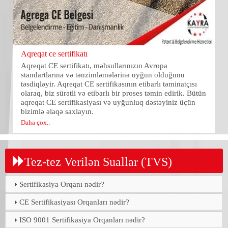
Aqreqat ce sertifikatı
Aqreqat CE sertifikatı, məhsullarınızın Avropa
standartlarına və tənzimləmələrinə uyğun olduğunu
təsdiqləyir. Aqreqat CE sertifikasının etibarlı təminatçısı
olaraq, biz sürətli və etibarlı bir proses təmin edirik. Bütün
aqreqat CE sertifikasiyası və uyğunluq dəstəyiniz üçün
bizimlə əlaqə saxlayın.
Daha çox..
Tez-tez Verilən Suallar (TVS)
Sertifikasiya Orqanı nədir?
CE Sertifikasiyası Orqanları nədir?
ISO 9001 Sertifikasiya Orqanları nədir?