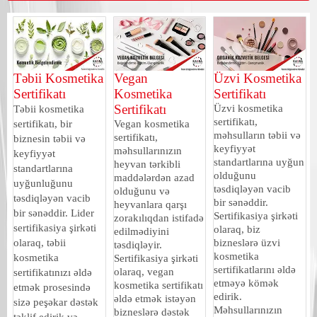
Təbii Kosmetika
Vegan
Üzvi Kosmetika
Sertifikatı
Kosmetika
Sertifikatı
Sertifikatı
Üzvi kosmetika
Təbii kosmetika
sertifikatı,
sertifikatı, bir
Vegan kosmetika
məhsulların təbii və
sertifikatı,
biznesin təbii və
keyfiyyət
məhsullarınızın
keyfiyyət
standartlarına uyğun
heyvan tərkibli
standartlarına
olduğunu
maddələrdən azad
uyğunluğunu
təsdiqləyən vacib
olduğunu və
təsdiqləyən vacib
bir sənəddir.
heyvanlara qarşı
bir sənəddir. Lider
Sertifikasiya şirkəti
zorakılıqdan istifadə
sertifikasiya şirkəti
olaraq, biz
edilmədiyini
olaraq, təbii
bizneslərə üzvi
təsdiqləyir.
kosmetika
kosmetika
Sertifikasiya şirkəti
sertifikatlarını əldə
olaraq, vegan
sertifikatınızı əldə
etməyə kömək
kosmetika sertifikatı
etmək prosesində
edirik.
əldə etmək istəyən
sizə peşəkar dəstək
Məhsullarınızın
bizneslərə dəstək
təklif edirik və