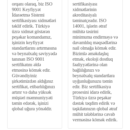
orqanı olaraq, biz ISO
sertifikasiyası
9001 Keyfiyyət
xidmətlərinin
İdarəetmə Sistemi
akreditasiyalı
sertifikasiyası xidmətləri
təminatçısıdır. ISO
təklif edirik. Türkiyə
14001, işlərin ətraf
üzrə xidmət göstərən
mühitə təsirini
peşəkar komandamız,
minimuma endirməyə və
işinizin keyfiyyət
davamlılıq məqsədlərinə
standartlarını artırmasına
nail olmağa kömək edir.
və beynəlxalq səviyyədə
Bizimlə əməkdaşlıq
tanınan ISO 9001
etmək, ekoloji dostluq
sertifikatını əldə
fəaliyyətlərinə olan
etməsinə kömək edir.
bağlılığınızı və
Güvəndiyiniz
beynəlxalq standartlara
şirkətimizdən aldığınız
uyğunluğunuzu təmin
sertifikat, etibarlılığınızı
edir. Biz sertifikasiya
artırır və daha yüksək
prosesini idarə edirik,
müştəri məmnuniyyəti
Türkiyə üzrə peşəkar
təmin edərək, işinizi
dəstək təqdim edirik və
qlobal uğura yönəldir.
təşkilatınızın qlobal ətraf
mühit tələblərinə cavab
verməsinə kömək edirik.