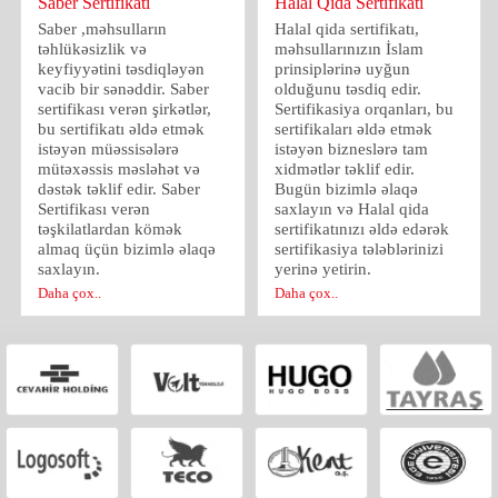
Saber Sertifikatı
Halal Qida Sertifikatı
Saber ,məhsulların
Halal qida sertifikatı,
təhlükəsizlik və
məhsullarınızın İslam
keyfiyyətini təsdiqləyən
prinsiplərinə uyğun
vacib bir sənəddir. Saber
olduğunu təsdiq edir.
sertifikası verən şirkətlər,
Sertifikasiya orqanları, bu
bu sertifikatı əldə etmək
sertifikaları əldə etmək
istəyən müəssisələrə
istəyən bizneslərə tam
mütəxəssis məsləhət və
xidmətlər təklif edir.
dəstək təklif edir. Saber
Bugün bizimlə əlaqə
Sertifikası verən
saxlayın və Halal qida
təşkilatlardan kömək
sertifikatınızı əldə edərək
almaq üçün bizimlə əlaqə
sertifikasiya tələblərinizi
saxlayın.
yerinə yetirin.
Daha çox..
Daha çox..