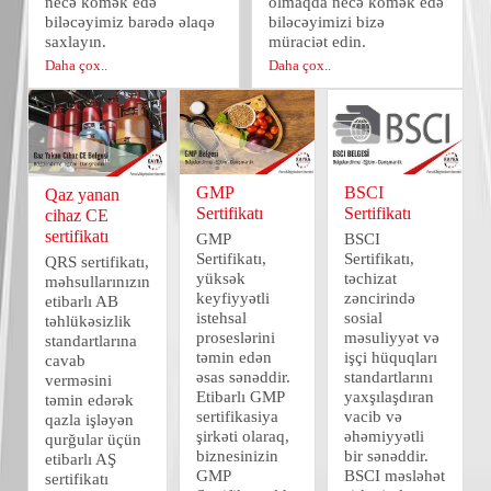
necə kömək edə
olmaqda necə kömək edə
biləcəyimiz barədə əlaqə
biləcəyimizi bizə
saxlayın.
müraciət edin.
Daha çox..
Daha çox..
GMP
BSCI
Qaz yanan
Sertifikatı
Sertifikatı
cihaz CE
sertifikatı
GMP
BSCI
Sertifikatı,
Sertifikatı,
QRS sertifikatı,
yüksək
təchizat
məhsullarınızın
keyfiyyətli
zəncirində
etibarlı AB
istehsal
sosial
təhlükəsizlik
proseslərini
məsuliyyət və
standartlarına
təmin edən
işçi hüquqları
cavab
əsas sənəddir.
standartlarını
verməsini
Etibarlı GMP
yaxşılaşdıran
təmin edərək
sertifikasiya
vacib və
qazla işləyən
şirkəti olaraq,
əhəmiyyətli
qurğular üçün
biznesinizin
bir sənəddir.
etibarlı AŞ
GMP
BSCI məsləhət
sertifikatı