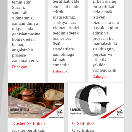
Sertifikatı əldə
şirkəti olaraq,
təmin edir.
etməsini təmin
bu sertifikatı
Sürətli,
edirik.
əldə etmək
səmərəli
Məqsədimiz,
istəyən
xidmətimiz,
Türkiyə üzrə
bizneslərə tam
işinizin dünya
xidmətlərimizi
dəstək təqdim
miqyasında
təqdim edərək
edirik və
genişlənməsinə
bizneslərə
prosesin hər
kömək edən
üstün
mərhələsində
hamar,
standartlara
sizi düzgün,
əngəlsiz bir
nail olmağa
peşəkar və
prosesə
kömək
effektiv
zəmanət verir.
etməkdir.
şəkildə
Daha çox..
yönləndiririk.
Daha çox..
Daha çox..
Kosher Sertifikatı
G Sertifikası
Kosher Sertifikatı,
G sertifikası,