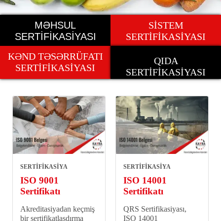
MƏHSUL
SİSTEM
SERTİFİKASİYASI
SERTİFİKASİYASI
KƏND TƏSƏRRÜFATI
QIDA
SERTİFİKASİYASI
SERTİFİKASİYASI
SERTİFİKASİYA
SERTİFİKASİYA
ISO 9001
ISO 14001
Sertifikatı
Sertifikatı
Akreditasiyadan keçmiş
QRS Sertifikasiyası,
bir sertifikatlaşdırma
ISO 14001