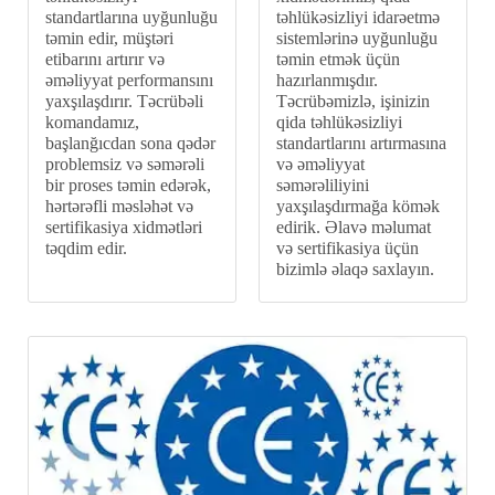
standartlarına uyğunluğu
təhlükəsizliyi idarəetmə
təmin edir, müştəri
sistemlərinə uyğunluğu
etibarını artırır və
təmin etmək üçün
əməliyyat performansını
hazırlanmışdır.
yaxşılaşdırır. Təcrübəli
Təcrübəmizlə, işinizin
komandamız,
qida təhlükəsizliyi
başlanğıcdan sona qədər
standartlarını artırmasına
problemsiz və səmərəli
və əməliyyat
bir proses təmin edərək,
səmərəliliyini
hərtərəfli məsləhət və
yaxşılaşdırmağa kömək
sertifikasiya xidmətləri
edirik. Əlavə məlumat
təqdim edir.
və sertifikasiya üçün
bizimlə əlaqə saxlayın.