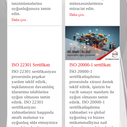
tənzimləmələrinə
mütəxəssislərimizə
uyğunluğunuzu təmin
müraciət edin.
edin.
Daha çox..
Daha çox..
ISO 22301 Sertifikatı
ISO 20000-1 sertifikatı
ISO 22301 sertifikasiyası
İSO 20000-1
prosesində peşəkar
sertifikatlaşdırma
yardım təklif edirik,
prosesində xüsusi dəstək
təşkilatınızın davamlılıq
təklif edirik, işinizin bu
idarəetmə tələblərinə
vacib sənaye standartı ilə
uyğun olmasını təmin
uyğun olmasını təmin
edirik. ISO 22301
edirik. ISO 20000-1
sertifikasiyası
sertifikatlaşdırma
xidmətlərimiz haqqında
xidmətləri və qlobal
ətraflı məlumat və
uyğunluq və biznes
uyğunluq əldə etməyinizə
mükəmməlliyinə nail