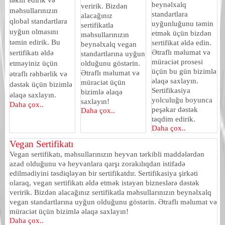
beynəlxalq
veririk. Bizdən
məhsullarınızın
standartlara
alacağınız
qlobal standartlara
uyğunluğunu təmin
sertifikatla
uyğun olmasını
etmək üçün bizdən
məhsullarınızın
təmin edirik. Bu
sertifikat əldə edin.
beynəlxalq vegan
Ətraflı məlumat və
sertifikatı əldə
standartlarına uyğun
müraciət prosesi
etməyiniz üçün
olduğunu göstərin.
üçün bu gün bizimlə
Ətraflı məlumat və
ətraflı rəhbərlik və
əlaqə saxlayın.
müraciət üçün
dəstək üçün bizimlə
Sertifikasiya
bizimlə əlaqə
əlaqə saxlayın.
yolculuğu boyunca
saxlayın!
Daha çox..
peşəkar dəstək
Daha çox..
təqdim edirik.
Daha çox..
Vegan Sertifikatı
Vegan sertifikatı, məhsullarınızın heyvan tərkibli maddələrdən
azad olduğunu və heyvanlara qarşı zorakılıqdan istifadə
edilmədiyini təsdiqləyən bir sertifikatdır. Sertifikasiya şirkəti
olaraq, vegan sertifikatı əldə etmək istəyən bizneslərə dəstək
veririk. Bizdən alacağınız sertifikatla məhsullarınızın beynəlxalq
vegan standartlarına uyğun olduğunu göstərin. Ətraflı məlumat və
müraciət üçün bizimlə əlaqə saxlayın!
Daha çox..