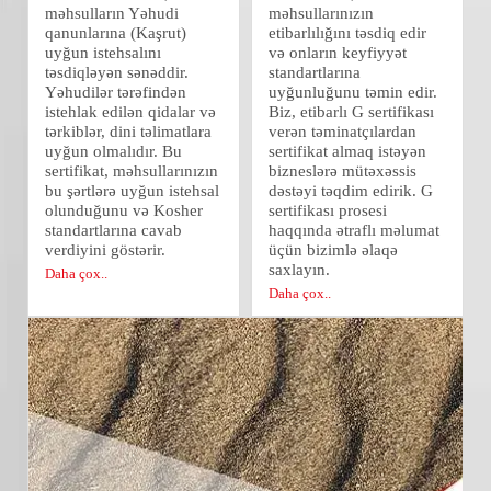
məhsulların Yəhudi
məhsullarınızın
qanunlarına (Kaşrut)
etibarlılığını təsdiq edir
uyğun istehsalını
və onların keyfiyyət
təsdiqləyən sənəddir.
standartlarına
Yəhudilər tərəfindən
uyğunluğunu təmin edir.
istehlak edilən qidalar və
Biz, etibarlı G sertifikası
tərkiblər, dini təlimatlara
verən təminatçılardan
uyğun olmalıdır. Bu
sertifikat almaq istəyən
sertifikat, məhsullarınızın
bizneslərə mütəxəssis
bu şərtlərə uyğun istehsal
dəstəyi təqdim edirik. G
olunduğunu və Kosher
sertifikası prosesi
standartlarına cavab
haqqında ətraflı məlumat
verdiyini göstərir.
üçün bizimlə əlaqə
saxlayın.
Daha çox..
Daha çox..