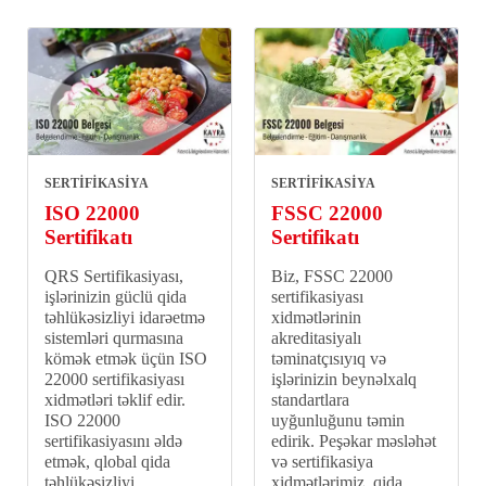
SERTİFİKASİYA
SERTİFİKASİYA
ISO 22000
FSSC 22000
Sertifikatı
Sertifikatı
QRS Sertifikasiyası,
Biz, FSSC 22000
işlərinizin güclü qida
sertifikasiyası
təhlükəsizliyi idarəetmə
xidmətlərinin
sistemləri qurmasına
akreditasiyalı
kömək etmək üçün ISO
təminatçısıyıq və
22000 sertifikasiyası
işlərinizin beynəlxalq
xidmətləri təklif edir.
standartlara
ISO 22000
uyğunluğunu təmin
sertifikasiyasını əldə
edirik. Peşəkar məsləhət
etmək, qlobal qida
və sertifikasiya
təhlükəsizliyi
xidmətlərimiz, qida