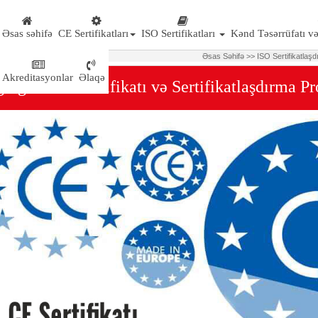
Əsas səhifə
CE Sertifikatları
ISO Sertifikatları
Kənd Təsərrüfatı və
Ə
sas S
ə
hif
ə
>>
ISO Sertifikatlaşd
Akreditasyonlar
Əlaqə
regate CE Sertifikatı və Sertifikatlaşdırma Pr