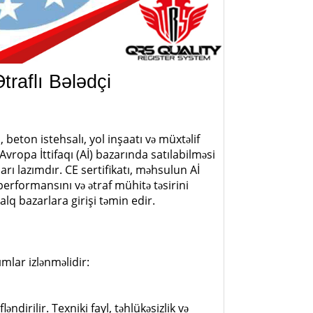
traflı Bələdçi
 beton istehsalı, yol inşaatı və müxtəlif
Avropa İttifaqı (Aİ) bazarında satılabilməsi
rı lazımdır. CE sertifikatı, məhsulun Aİ
performansını və ətraf mühitə təsirini
lq bazarlara girişi təmin edir.
mlar izlənməlidir:
əndirilir. Texniki fayl, təhlükəsizlik və