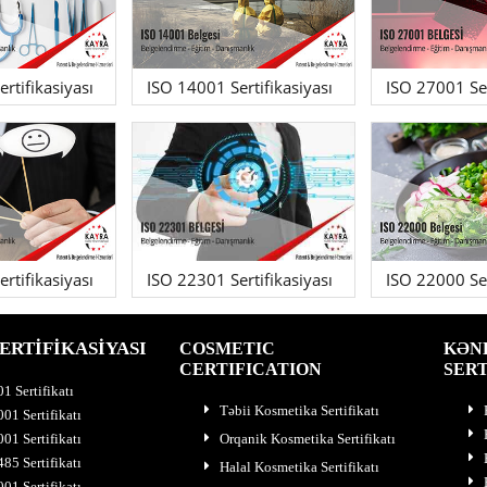
rtifikasiyası
ISO 14001 Sertifikasiyası
ISO 27001 Ser
rtifikasiyası
ISO 22301 Sertifikasiyası
ISO 22000 Ser
ERTİFİKASİYASI
COSMETIC
KƏN
CERTIFICATION
SERT
1 Sertifikatı
Təbii Kosmetika Sertifikatı
01 Sertifikatı
01 Sertifikatı
Orqanik Kosmetika Sertifikatı
85 Sertifikatı
Halal Kosmetika Sertifikatı
01 Sertifikatı