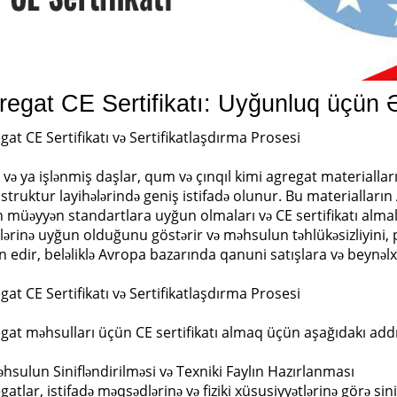
regat CE Sertifikatı: Uyğunluq üçün Ə
gat CE Sertifikatı və Sertifikatlaşdırma Prosesi
i və ya işlənmiş daşlar, qum və çınqıl kimi agregat materialları,
astruktur layihələrində geniş istifadə olunur. Bu materialların 
 müəyyən standartlara uyğun olmaları və CE sertifikatı almala
blərinə uyğun olduğunu göstərir və məhsulun təhlükəsizliyini, 
n edir, beləliklə Avropa bazarında qanuni satışlara və beynəlxa
gat CE Sertifikatı və Sertifikatlaşdırma Prosesi
gat məhsulları üçün CE sertifikatı almaq üçün aşağıdakı addı
əhsulun Sinifləndirilməsi və Texniki Faylın Hazırlanması
atlar, istifadə məqsədlərinə və fiziki xüsusiyyətlərinə görə sinifl