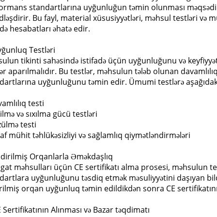
ormans standartlarına uyğunluğun təmin olunması məqsədilə
dləşdirir. Bu fayl, material xüsusiyyətləri, məhsul testləri v
də hesabatları əhatə edir.
yğunluq Testləri
ulun tikinti sahəsində istifadə üçün uyğunluğunu və keyfiyyət
lər aparılmalıdır. Bu testlər, məhsulun tələb olunan davamlılıq
dartlarına uyğunluğunu təmin edir. Ümumi testlərə aşağıdakıl
vamlılıq testi
kilmə və sıxılma gücü testləri
zülmə testi
raf mühit təhlükəsizliyi və sağlamlıq qiymətləndirmələri
ildirilmiş Orqanlarla Əməkdaşlıq
gat məhsulları üçün CE sertifikatı alma prosesi, məhsulun te
dartlara uyğunluğunu təsdiq etmək məsuliyyətini daşıyan bildi
irilmiş orqan uyğunluq təmin edildikdən sonra CE sertifikatını
E Sertifikatının Alınması və Bazar təqdimatı