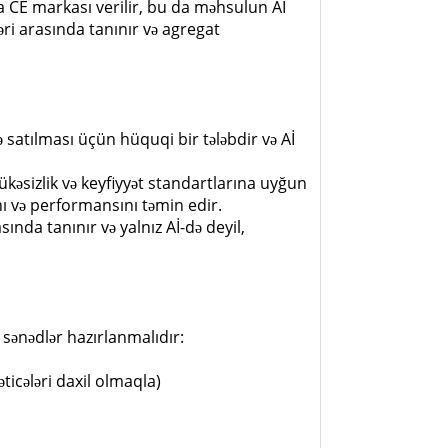
 CE markası verilir, bu da məhsulun Aİ
əri arasında tanınır və agregat
ə satılması üçün hüquqi bir tələbdir və Aİ
ükəsizlik və keyfiyyət standartlarına uyğun
ını və performansını təmin edir.
nda tanınır və yalnız Aİ-də deyil,
sənədlər hazırlanmalıdır:
əticələri daxil olmaqla)