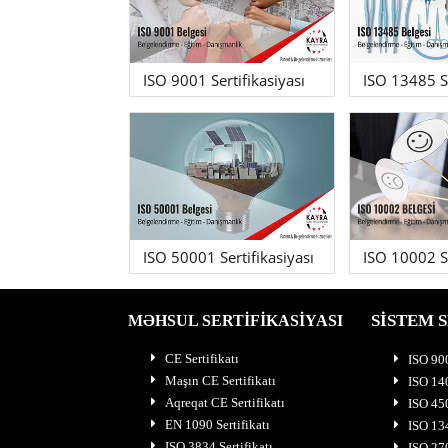
ISO 9001 Sertifikasiyası
ISO 13485 Se
ISO 50001 Sertifikasiyası
ISO 10002 Se
SİSTEM S
MƏHSUL SERTİFİKASİYASI
CE Sertifikatı
ISO 900
Maşın CE Sertifikatı
ISO 140
Aqreqat CE Sertifikatı
ISO 450
EN 1090 Sertifikatı
ISO 134
ISO 3834 Sertifikatı
ISO 270