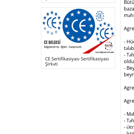
Bütü
baza
məhs
Agre
- Hü
tələ
- Tə
CE Sertifikasiyası Sertifikasiyası
oldu
Şirkəti
- Be
beyn
Agre
Agre
- Mə
- Tə
- Ət
- İst