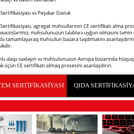
Sertifikasiyası və Peşəkar Dəstək
Sertifikasiyası, agregat məhsullarının CE sertifikatı alma prose
xəssislərimiz, məhsulunuzun tələblərə uyğun olmasını təmin e
tlə tamamlayaraq məhsulun bazara təqdimatını asanlaşdırma
əkdir.
mlə əlaqə saxlayın və məhsulunuzun Avropa bazarında hüquqi v
k üçün CE sertifikatı almaq prosesini asanlaşdırın.
TEM SERTİFİKASİYASI
QIDA SERTİFİKASİY