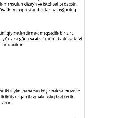
 məhsulun dizayn və istehsal prosesini
ə müvafiq Avropa standartlarına uyğunluq
ini qiymətləndirmək məqsədilə bir sıra
, yükləmə gücü və ətraf mühit təhlükəsizliyi
ar daxildir:
xniki faylını nəzərdən keçirmək və müvafiq
rilmiş orqan ilə əməkdaşlıq tələb edir.
 verir.