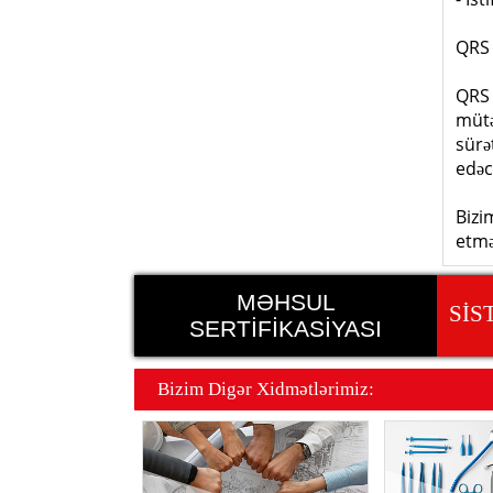
QRS 
QRS 
mütə
sürə
edəc
Bizi
etmə
MƏHSUL
SİS
SERTİFİKASİYASI
Bizim Dig
ə
r Xidm
ə
tl
ə
rimiz: