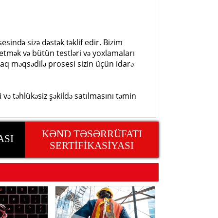
sində sizə dəstək təklif edir. Bizim
tmək və bütün testləri və yoxlamaları
q məqsədilə prosesi sizin üçün idarə
ə təhlükəsiz şəkildə satılmasını təmin
KƏND TƏSƏRRÜFATI
ASI
SERTİFİKASİYASI