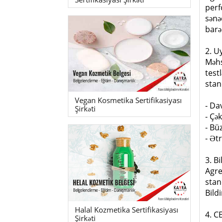
perf
sənə
barə
2. U
Məhs
test
stan
Vegan Kosmetika Sertifikasiyası
- Da
Şirkəti
- Çə
- Bü
- Ət
3. B
Agre
stan
Bild
Halal Kozmetika Sertifikasiyası
4. C
Şirkəti