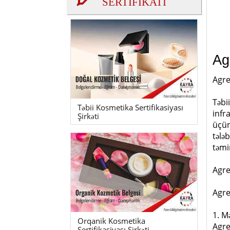
SERTİFİKATI
Ag
Agre
Təbi
Təbii Kosmetika Sertifikasiyası
infr
Şirkəti
üçün
tələ
təmi
Agre
Agre
1. M
Orqanik Kosmetika
Agreg
Sertifikasiyası Şirkəti