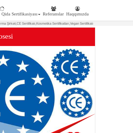
 Qida Sertifikasiyası
Referanslar
Haqqımızda
ırma Şirk
ə
ti,
CE Sertifikatı,
Kosmetika Sertifikatları,
Vegan Sertifikatı
osesi