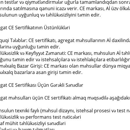
n testlər və qiymətləndirmələr uğurla tamamlandıqdan sonra
rında satılmasına qanuni icazə verir. CE markası, Aİ üzv ölkəl
ulunun uyğunluq və təhlükəsizliyini təmin edir.
gat CE Sertifikatının Üstünlükləri
quqi Tələblər: CE sertifikatı, agregat məhsullarının Aİ daxilind
blərinə uyğunluğu təmin edir.
hlükəsizlik və Keyfiyyət Zəmanəti: CE markası, məhsulun Aİ təhl
ğunu təmin edir və istehsalçılara və istehlakçılara etibarlılığ
ynəlxalq Bazar Girişi: CE markası olan məhsullar dünya miqyası
əlxalq bazarlara asan girişi təmin edir.
gat CE Sertifikası Üçün Gərəkli Sənədlər
gat məhsulları üçün CE sertifikatı almaq məqsədilə aşağıdakı 
hsulun texniki faylı (məhsul dizaynı, istehsal prosesi və test n
hlükəsizlik və performans test nəticələri
raf mühit təhlükəsizliyi sənədləri
ifadəçi və baxım təlimatları