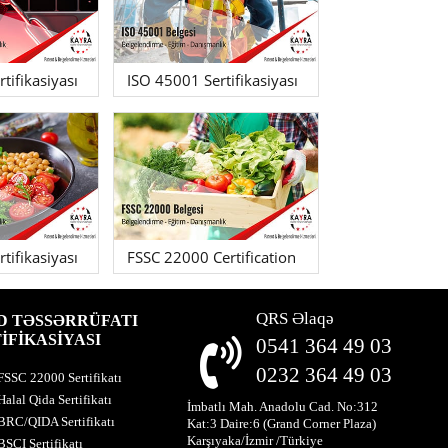
tifikasiyası
ISO 45001 Sertifikasiyası
tifikasiyası
FSSC 22000 Certification
QRS Əlaqə
D TƏSSƏRRÜFATI
İFİKASİYASI
0541 364 49 03
0232 364 49 03
FSSC 22000 Sertifikatı
Halal Qida Sertifikatı
İmbatlı Mah. Anadolu Cad. No:312
BRC/QIDA Sertifikatı
Kat:3 Daire:6 (Grand Corner Plaza)
Karşıyaka/İzmir /Türkiye
BSCI Sertifikatı