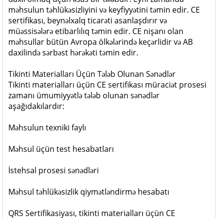
məhsulun təhlükəsizliyini və keyfiyyətini təmin edir. CE
sertifikası, beynəlxalq ticarəti asanlaşdırır və
müəssisələrə etibarlılıq təmin edir. CE nişanı olan
məhsullar bütün Avropa ölkələrində keçərlidir və AB
daxilində sərbəst hərəkəti təmin edir.
Tikinti Materialları Üçün Tələb Olunan Sənədlər
Tikinti materialları üçün CE sertifikası müraciət prosesi
zamanı ümumiyyətlə tələb olunan sənədlər
aşağıdakılardır:
Məhsulun texniki faylı
Məhsul üçün test hesabatları
İstehsal prosesi sənədləri
Məhsul təhlükəsizlik qiymətləndirmə hesabatı
QRS Sertifikasiyası, tikinti materialları üçün CE