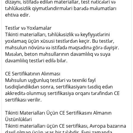
dizaynı, istifadə edilən materiallar, test nəticələri və
təhlükəsizlik qiymətləndirmələri barədə məlumatları
ehtiva edir.
Testlər və Yoxlamalar
Tikinti materialları, təhlükəsizlik və keyfiyyətlərini
yoxlamaq üçün xüsusi testlərdən keçir. Bu testlər,
məhsulun növünə və istifadə məqsədinə görə dəyişir.
Məsələn, beton məhsullarının davamlılıq və suya
davamlılıq testləri edilə bilər.
CE Sertifikatının Alınması
Məhsulun uyğunluq testləri və texniki fayl
təsdiqləndikdən sonra, sertifikasiyanı təsdiq edən
akkreditə olunmuş sertifikasiya orqanı tərəfindən CE
sertifikası verilir.
Tikinti Materialları Üçün CE Sertifikasını Almanın
Üstünlükləri
Tikinti materialları üçün CE sertifikası, Avropa bazarına
daxil olmaq üçün əsas bir tələbdir. Eyni zamanda