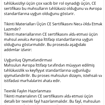
təhlükəsizliyi üçün çox vacib bir rol oynadığı üçün, CE
sertifikası bu məhsulların təhlükəsiz olduğunu və Avropa
standartlarına uyğun olduğunu göstərir.
Tikinti Materialları Üçün CE Sertifikasını Necə Əldə Etmək
Lazımdır?
Tikinti materiallarının CE sertifikasını əldə etməsi üçün
məhsul əvvəlcə Avropa İttifaqı standartlarına uyğun
olduğunu göstərməlidir. Bu prosesdə aşağıdakı
addımlar izlənir:
Uyğunluq Qiymətləndirməsi
Məhsulun Avropa İttifaqı tərəfindən müəyyən edilmiş
təhlükəsizlik və keyfiyyət standartlarına uyğunluğu
qiymətləndirilir. Bu proses məhsulun dizaynı, istehsalı və
istifadəsi mərhələlərini əhatə edir.
Texniki Faylın Hazırlanması
Tikinti materialının CE sertifikasını əldə etməsi üçün
detallı bir texniki fayl hazırlanmalıdır. Bu fayl, məhsulun