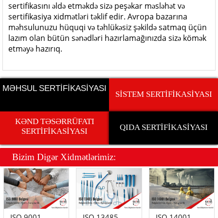
sertifikasını əldə etməkdə sizə peşəkar məsləhət və
sertifikasiya xidmətləri təklif edir. Avropa bazarına
məhsulunuzu hüquqi və təhlükəsiz şəkildə satmaq üçün
lazım olan bütün sənədləri hazırlamağınızda sizə kömək
etməyə hazırıq.
MƏHSUL SERTİFİKASİYASI
SİSTEM SERTİFİKASİYASI
KƏND TƏSƏRRÜFATI
QIDA SERTİFİKASİYASI
SERTİFİKASİYASI
Bizim Dig
ə
r Xidm
ə
tl
ə
rimiz:
ISO 9001
ISO 13485
ISO 14001