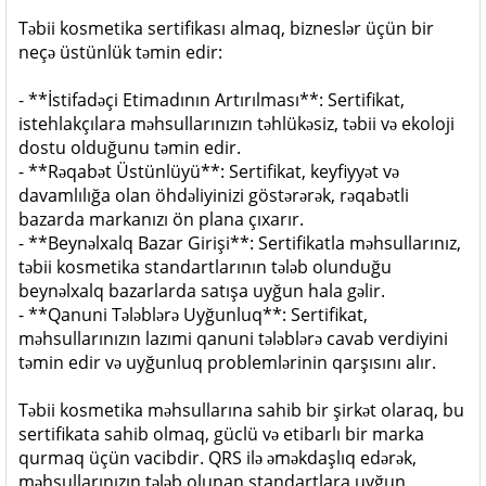
Təbii kosmetika sertifikası almaq, bizneslər üçün bir
neçə üstünlük təmin edir:
- **İstifadəçi Etimadının Artırılması**: Sertifikat,
istehlakçılara məhsullarınızın təhlükəsiz, təbii və ekoloji
dostu olduğunu təmin edir.
- **Rəqabət Üstünlüyü**: Sertifikat, keyfiyyət və
davamlılığa olan öhdəliyinizi göstərərək, rəqabətli
bazarda markanızı ön plana çıxarır.
- **Beynəlxalq Bazar Girişi**: Sertifikatla məhsullarınız,
təbii kosmetika standartlarının tələb olunduğu
beynəlxalq bazarlarda satışa uyğun hala gəlir.
- **Qanuni Tələblərə Uyğunluq**: Sertifikat,
məhsullarınızın lazımi qanuni tələblərə cavab verdiyini
təmin edir və uyğunluq problemlərinin qarşısını alır.
Təbii kosmetika məhsullarına sahib bir şirkət olaraq, bu
sertifikata sahib olmaq, güclü və etibarlı bir marka
qurmaq üçün vacibdir. QRS ilə əməkdaşlıq edərək,
məhsullarınızın tələb olunan standartlara uyğun