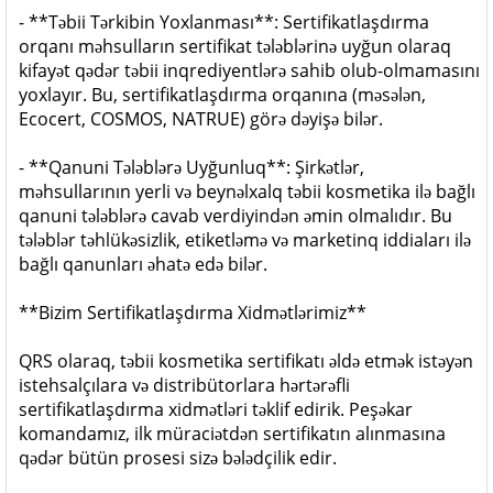
- **Təbii Tərkibin Yoxlanması**: Sertifikatlaşdırma
orqanı məhsulların sertifikat tələblərinə uyğun olaraq
kifayət qədər təbii inqrediyentlərə sahib olub-olmamasını
yoxlayır. Bu, sertifikatlaşdırma orqanına (məsələn,
Ecocert, COSMOS, NATRUE) görə dəyişə bilər.
- **Qanuni Tələblərə Uyğunluq**: Şirkətlər,
məhsullarının yerli və beynəlxalq təbii kosmetika ilə bağlı
qanuni tələblərə cavab verdiyindən əmin olmalıdır. Bu
tələblər təhlükəsizlik, etiketləmə və marketinq iddiaları ilə
bağlı qanunları əhatə edə bilər.
**Bizim Sertifikatlaşdırma Xidmətlərimiz**
QRS olaraq, təbii kosmetika sertifikatı əldə etmək istəyən
istehsalçılara və distribütorlara hərtərəfli
sertifikatlaşdırma xidmətləri təklif edirik. Peşəkar
komandamız, ilk müraciətdən sertifikatın alınmasına
qədər bütün prosesi sizə bələdçilik edir.