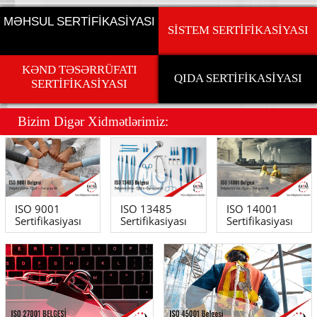
MƏHSUL SERTİFİKASİYASI
SİSTEM SERTİFİKASİYASI
KƏND TƏSƏRRÜFATI
QIDA SERTİFİKASİYASI
SERTİFİKASİYASI
Bizim Dig
ə
r Xidm
ə
tl
ə
rimiz:
ISO 9001
ISO 13485
ISO 14001
Sertifikasiyası
Sertifikasiyası
Sertifikasiyası