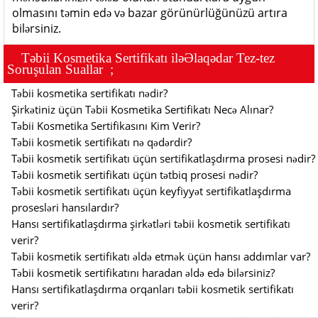
olmasını təmin edə və bazar görünürlüğünüzü artıra
bilərsiniz.
T
ə
bii Kosmetika Sertifikatı il
ə
Ə
laq
ə
dar Tez-tez
Soruşulan Suallar ;
Təbii kosmetika sertifikatı nədir?
Şirkətiniz üçün Təbii Kosmetika Sertifikatı Necə Alınar?
Təbii Kosmetika Sertifikasını Kim Verir?
Təbii kosmetik sertifikatı nə qədərdir?
Təbii kosmetik sertifikatı üçün sertifikatlaşdırma prosesi nədir?
Təbii kosmetik sertifikatı üçün tətbiq prosesi nədir?
Təbii kosmetik sertifikatı üçün keyfiyyət sertifikatlaşdırma
prosesləri hansılardır?
Hansı sertifikatlaşdırma şirkətləri təbii kosmetik sertifikatı
verir?
Təbii kosmetik sertifikatı əldə etmək üçün hansı addımlar var?
Təbii kosmetik sertifikatını haradan əldə edə bilərsiniz?
Hansı sertifikatlaşdırma orqanları təbii kosmetik sertifikatı
verir?