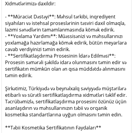
Xidmətlərimizə daxildir:
- **Müraciət Dəstəyi**: Məhsul tərkibi, inqrediyent
siyahıları və istehsal proseslərinin təsviri daxil olmaqla,
lazımi sənədlərin tamamlanmasında kömək edirik.
- **Yoxlama Yardımı**: Müəssisənizi və məhsullarınızı
yoxlamağa hazırlamağa kömək edirik, bütün meyarlara
cavab verdiyinizi təmin edirik.
- **Sertifikatlaşdırma Prosesinin İdarə Edilməsi**:
Prosesin səmərəli şəkildə idarə olunmasını təmin edir və
sertifikatın mümkün olan ən qısa müddətdə alınmasını
təmin edirik.
Şirkətimiz, Türkiyədə və beynəlxalq səviyyədə müştərilərə
etibarlı və sürətli sertifikatlaşdırma xidmətləri təklif edir.
Təcrübəmizlə, sertifikatlaşdırma prosesini özünüz üçün
asanlaşdırın və məhsullarınızın təbii və orqanik
kosmetika standartlarına uyğun olmasını təmin edin.
**Təbii Kosmetika Sertifikatının Faydaları**