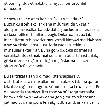
etibarlılığı əldə etməkdə əhəmiyyətli bir üstünlük
olmuşdur.
**Niyə Təbii Kosmetika Sertifikatı Vacibdir?**
Bugünkü istehlakçılar daha məlumatlıdır və satın
aldıqları məhsullar barədə daha şüurludurlar, xüsusilə
də kosmetik məhsullarla bağlı. Onlar daha çox təbii
inqrediyentlərlə hazırlanmış, zərərli kimyəvi maddələrdən
azad və ekoloji dostu üsullarla istehsal edilmiş
məhsullar axtarırlar. Buna görə də, təbii kosmetika
sertifikatı əldə etmək, məhsullarının bu artan istehlakçı
gözləntiləri ilə uyğun olduğunu göstərmək istəyən
şirkətlər üçün vacibdir.
Bu sertifikata sahib olmaq, istehsalçılara və
distribütorlara məhsullarının təhlükəsiz, təbii və qanuni
tələblərə uyğun olduğunu sübut etməyə imkan verir. Bu
da bazarda əhəmiyyətli etimad və nüfuz qazanmağa
kömək edir və şirkətlərə daha geniş müştəri bazasına
çatmaq və daha çox istehlakçı cəlb etmək imkanı verir.