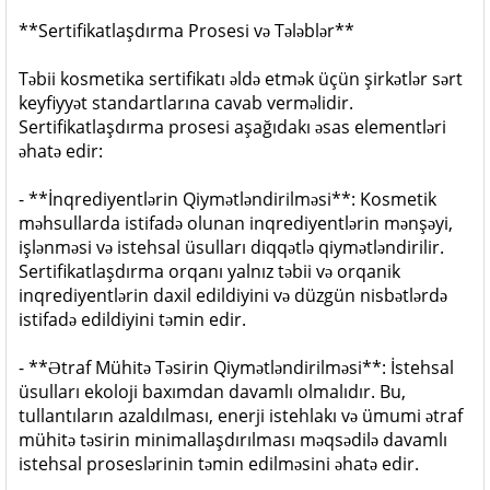
**Sertifikatlaşdırma Prosesi və Tələblər**
Təbii kosmetika sertifikatı əldə etmək üçün şirkətlər sərt
keyfiyyət standartlarına cavab verməlidir.
Sertifikatlaşdırma prosesi aşağıdakı əsas elementləri
əhatə edir:
- **İnqrediyentlərin Qiymətləndirilməsi**: Kosmetik
məhsullarda istifadə olunan inqrediyentlərin mənşəyi,
işlənməsi və istehsal üsulları diqqətlə qiymətləndirilir.
Sertifikatlaşdırma orqanı yalnız təbii və orqanik
inqrediyentlərin daxil edildiyini və düzgün nisbətlərdə
istifadə edildiyini təmin edir.
- **Ətraf Mühitə Təsirin Qiymətləndirilməsi**: İstehsal
üsulları ekoloji baxımdan davamlı olmalıdır. Bu,
tullantıların azaldılması, enerji istehlakı və ümumi ətraf
mühitə təsirin minimallaşdırılması məqsədilə davamlı
istehsal proseslərinin təmin edilməsini əhatə edir.