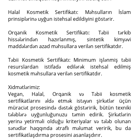
Halal Kosmetik Sertifikatı: Məhsulların İslam
prinsiplərinə uyğun istehsal edildiyini göstərir.
Orqanik Kosmetik Sertifikatı: Təbii tərkib
hissələrindən hazırlanmış, sintetik kimyəvi
maddələrdən azad məhsullara verilən sertifikatdır.
Təbii Kosmetik Sertifikatı: Minimum işlənmiş təbii
resurslardan istifadə edilərək istehsal edilmiş
kosmetik məhsullara verilən sertifikatdır.
Xidmətlərimiz:
Vegan, Halal, Orqanik və Təbii kosmetik
sertifikatlarını əldə etmək istəyən şirkətlər üçün
müraciət prosesində dəstək göstəririk, bütün texniki
tələblərə uyğunluğunuzu təmin edirik. Şirkətlərin
yerinə yetirməli olduğu kriteriyalar və tələb olunan
sənədlər haqqında ətraflı məlumat veririk, bu da
sertifikatlaşdırma prosesini asanlaşdırır.