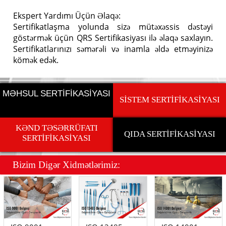
Ekspert Yardımı Üçün Əlaqə:
Sertifikatlaşma yolunda sizə mütəxəssis dəstəyi
göstərmək üçün QRS Sertifikasiyası ilə əlaqə saxlayın.
Sertifikatlarınızı səmərəli və inamla əldə etməyinizə
kömək edək.
MƏHSUL SERTİFİKASİYASI
SİSTEM SERTİFİKASİYASI
KƏND TƏSƏRRÜFATI
QIDA SERTİFİKASİYASI
SERTİFİKASİYASI
Bizim Dig
ə
r Xidm
ə
tl
ə
rimiz: