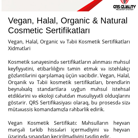
Vegan, Halal, Organic & Natural
Cosmetic Sertifikatları
Vegan, Halal, Organic və Təbii Kosmetik Sertifikatları
Xidmətləri
Kosmetik sənayesində sertifikatların alınması məhsul
keyfiyyətini, etibarlılığını təmin etmək və istehlakçı
gözləntilərini qarşılamaq üçün vacibdir. Vegan, Halal,
Orqanik və Təbii kosmetik sertifikatları, brendlərin
beynəlxalq standartlara uyğun məhsul istehsal
etdiklərini və ekoloji cəhətdən məsuliyyətli olduqlarını
göstərir. QRS Sertifikasiyası olaraq, bu prosesdə sizə
mütəxəssis komandamızla rəhbərlik edirik.
Vegan Kosmetik Sertifikatı: Məhsulların heyvan
mənşəli tərkib hissələri içermədiyini və heyvan
üzərində sınaqdan keçirilmədiyini təsdiq edir.