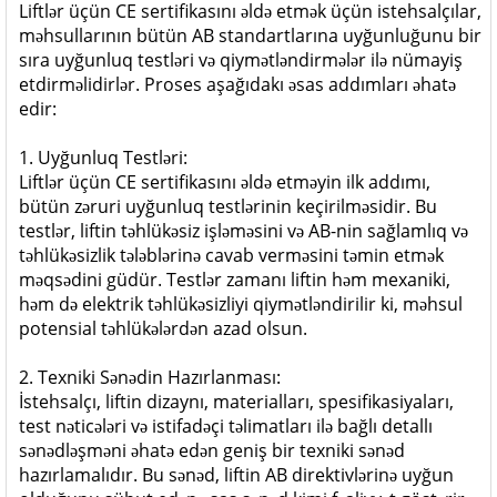
Liftlər üçün CE sertifikasını əldə etmək üçün istehsalçılar,
məhsullarının bütün AB standartlarına uyğunluğunu bir
sıra uyğunluq testləri və qiymətləndirmələr ilə nümayiş
etdirməlidirlər. Proses aşağıdakı əsas addımları əhatə
edir:
1. Uyğunluq Testləri:
Liftlər üçün CE sertifikasını əldə etməyin ilk addımı,
bütün zəruri uyğunluq testlərinin keçirilməsidir. Bu
testlər, liftin təhlükəsiz işləməsini və AB-nin sağlamlıq və
təhlükəsizlik tələblərinə cavab verməsini təmin etmək
məqsədini güdür. Testlər zamanı liftin həm mexaniki,
həm də elektrik təhlükəsizliyi qiymətləndirilir ki, məhsul
potensial təhlükələrdən azad olsun.
2. Texniki Sənədin Hazırlanması:
İstehsalçı, liftin dizaynı, materialları, spesifikasiyaları,
test nəticələri və istifadəçi təlimatları ilə bağlı detallı
sənədləşməni əhatə edən geniş bir texniki sənəd
hazırlamalıdır. Bu sənəd, liftin AB direktivlərinə uyğun