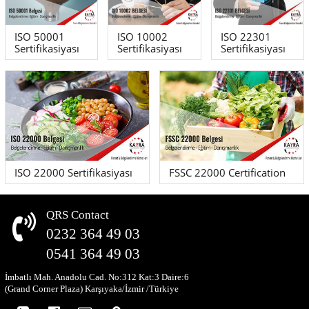
ISO 50001
ISO 10002
ISO 22301
Sertifikasiyası
Sertifikasiyası
Sertifikasiyası
ISO 22000 Sertifikasiyası
FSSC 22000 Certification
QRS Contact
0232 364 49 03
0541 364 49 03
İmbatlı Mah. Anadolu Cad. No:312 Kat:3 Daire:6
(Grand Corner Plaza) Karşıyaka/İzmir /Türkiye