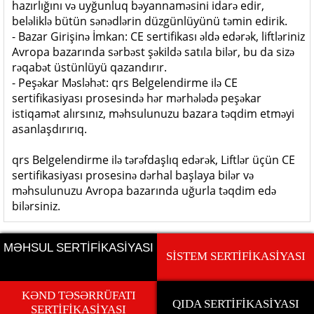
hazırlığını və uyğunluq bəyannaməsini idarə edir,
beləliklə bütün sənədlərin düzgünlüyünü təmin edirik.
- Bazar Girişinə İmkan: CE sertifikası əldə edərək, liftləriniz
Avropa bazarında sərbəst şəkildə satıla bilər, bu da sizə
rəqabət üstünlüyü qazandırır.
- Peşəkar Məsləhət: qrs Belgelendirme ilə CE
sertifikasiyası prosesində hər mərhələdə peşəkar
istiqamət alırsınız, məhsulunuzu bazara təqdim etməyi
asanlaşdırırıq.
qrs Belgelendirme ilə tərəfdaşlıq edərək, Liftlər üçün CE
sertifikasiyası prosesinə dərhal başlaya bilər və
məhsulunuzu Avropa bazarında uğurla təqdim edə
bilərsiniz.
MƏHSUL SERTİFİKASİYASI
SİSTEM SERTİFİKASİYASI
KƏND TƏSƏRRÜFATI
QIDA SERTİFİKASİYASI
SERTİFİKASİYASI