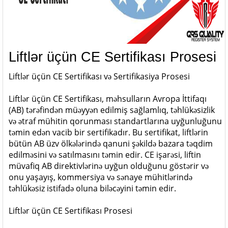
Liftlər üçün CE Sertifikası Prosesi
Liftlər üçün CE Sertifikası və Sertifikasiya Prosesi
Liftlər üçün CE Sertifikası, məhsulların Avropa İttifaqı
(AB) tərəfindən müəyyən edilmiş sağlamlıq, təhlükəsizlik
və ətraf mühitin qorunması standartlarına uyğunluğunu
təmin edən vacib bir sertifikadır. Bu sertifikat, liftlərin
bütün AB üzv ölkələrində qanuni şəkildə bazara təqdim
edilməsini və satılmasını təmin edir. CE işarəsi, liftin
müvafiq AB direktivlərinə uyğun olduğunu göstərir və
onu yaşayış, kommersiya və sənaye mühitlərində
təhlükəsiz istifadə oluna biləcəyini təmin edir.
Liftlər üçün CE Sertifikası Prosesi