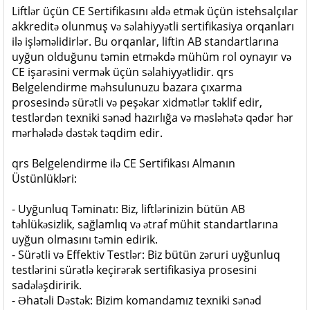
Liftlər üçün CE Sertifikasını əldə etmək üçün istehsalçılar
akkreditə olunmuş və səlahiyyətli sertifikasiya orqanları
ilə işləməlidirlər. Bu orqanlar, liftin AB standartlarına
uyğun olduğunu təmin etməkdə mühüm rol oynayır və
CE işarəsini vermək üçün səlahiyyətlidir. qrs
Belgelendirme məhsulunuzu bazara çıxarma
prosesində sürətli və peşəkar xidmətlər təklif edir,
testlərdən texniki sənəd hazırlığa və məsləhətə qədər hər
mərhələdə dəstək təqdim edir.
qrs Belgelendirme ilə CE Sertifikası Almanın
Üstünlükləri:
- Uyğunluq Təminatı: Biz, liftlərinizin bütün AB
təhlükəsizlik, sağlamlıq və ətraf mühit standartlarına
uyğun olmasını təmin edirik.
- Sürətli və Effektiv Testlər: Biz bütün zəruri uyğunluq
testlərini sürətlə keçirərək sertifikasiya prosesini
sadələşdiririk.
- Əhatəli Dəstək: Bizim komandamız texniki sənəd