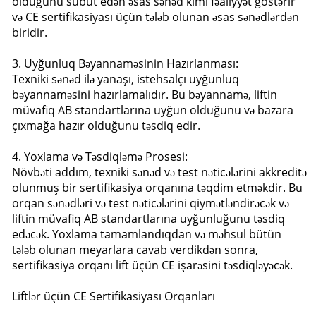
olduğunu sübut edən əsas sənəd kimi fəaliyyət göstərir
və CE sertifikasiyası üçün tələb olunan əsas sənədlərdən
biridir.
3. Uyğunluq Bəyannaməsinin Hazırlanması:
Texniki sənəd ilə yanaşı, istehsalçı uyğunluq
bəyannaməsini hazırlamalıdır. Bu bəyannamə, liftin
müvafiq AB standartlarına uyğun olduğunu və bazara
çıxmağa hazır olduğunu təsdiq edir.
4. Yoxlama və Təsdiqləmə Prosesi:
Növbəti addım, texniki sənəd və test nəticələrini akkreditə
olunmuş bir sertifikasiya orqanına təqdim etməkdir. Bu
orqan sənədləri və test nəticələrini qiymətləndirəcək və
liftin müvafiq AB standartlarına uyğunluğunu təsdiq
edəcək. Yoxlama tamamlandıqdan və məhsul bütün
tələb olunan meyarlara cavab verdikdən sonra,
sertifikasiya orqanı lift üçün CE işarəsini təsdiqləyəcək.
Liftlər üçün CE Sertifikasiyası Orqanları