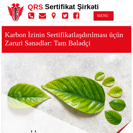
Sertifikat Şirkəti
QRS
MENU
Karbon İzinin Sertifikatlaşdırılması üçün
Zəruri Sənədlər: Tam Bələdçi