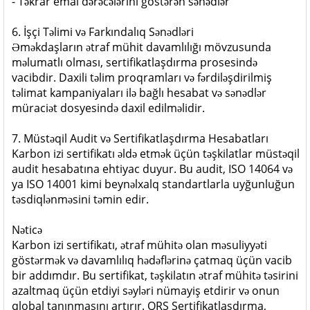
- Təkrar emal dərəcələrini göstərən sənədlər
6. İşçi Təlimi və Farkındalıq Sənədləri
Əməkdaşların ətraf mühit davamlılığı mövzusunda
məlumatlı olması, sertifikatlaşdırma prosesində
vacibdir. Daxili təlim proqramları və fərdiləşdirilmiş
təlimat kampaniyaları ilə bağlı hesabat və sənədlər
müraciət dosyesində daxil edilməlidir.
7. Müstəqil Audit və Sertifikatlaşdırma Hesabatları
Karbon izi sertifikatı əldə etmək üçün təşkilatlar müstəqil
audit hesabatına ehtiyac duyur. Bu audit, ISO 14064 və
ya ISO 14001 kimi beynəlxalq standartlarla uyğunluğun
təsdiqlənməsini təmin edir.
Nəticə
Karbon izi sertifikatı, ətraf mühitə olan məsuliyyəti
göstərmək və davamlılıq hədəflərinə çatmaq üçün vacib
bir addımdır. Bu sertifikat, təşkilatın ətraf mühitə təsirini
azaltmaq üçün etdiyi səyləri nümayiş etdirir və onun
qlobal tanınmasını artırır. QRS Sertifikatlaşdırma,