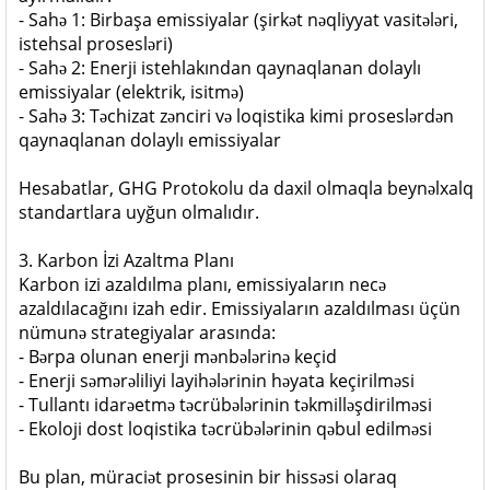
- Sahə 1: Birbaşa emissiyalar (şirkət nəqliyyat vasitələri,
istehsal prosesləri)
- Sahə 2: Enerji istehlakından qaynaqlanan dolaylı
emissiyalar (elektrik, isitmə)
- Sahə 3: Təchizat zənciri və loqistika kimi proseslərdən
qaynaqlanan dolaylı emissiyalar
Hesabatlar, GHG Protokolu da daxil olmaqla beynəlxalq
standartlara uyğun olmalıdır.
3. Karbon İzi Azaltma Planı
Karbon izi azaldılma planı, emissiyaların necə
azaldılacağını izah edir. Emissiyaların azaldılması üçün
nümunə strategiyalar arasında:
- Bərpa olunan enerji mənbələrinə keçid
- Enerji səmərəliliyi layihələrinin həyata keçirilməsi
- Tullantı idarəetmə təcrübələrinin təkmilləşdirilməsi
- Ekoloji dost loqistika təcrübələrinin qəbul edilməsi
Bu plan, müraciət prosesinin bir hissəsi olaraq