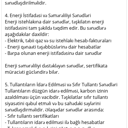
sənədləşdirilməlidir.
4. Enerji İstifadəsi və Səmərəliliyi Sənədləri
Enerji istehlakına dair sənədlər, təşkilatın enerji
istifadəsini tam şəkildə təqdim edir. Bu sənədlərə
aşağıdakılar daxildir:
- Elektrik, təbii qaz və su istehlakı hesab-fakturaları
- Enerji qənaəti təşəbbüslərinə dair hesabatlar
- Bərpa olunan enerji istifadəsinə dair sənədlər
Enerji səmərəliliyi dəstəkləyən sənədlər, sertifikata
müraciəti gücləndirə bilər.
5. Tullantıların İdarə Edilməsi və Sıfır Tullantı Sənədləri
Tullantıların düzgün idarə edilməsi, karbon izinin
azaldılması üçün vacibdir. Təşkilatlar sıfır tullantı
siyasətini qəbul etməli və bu sahədəki səylərini
sənədləşdirməlidir. Əlaqədar sənədlər arasında:
- Sıfır tullantı sertifikatları
- Tullantıların idarə edilməsi ilə bağlı hesabatlar