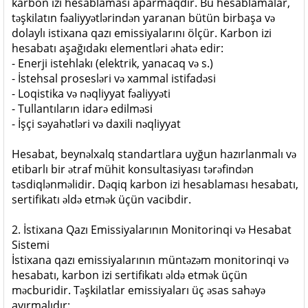
karbon izi hesablaması aparmaqdır. Bu hesablamalar,
təşkilatın fəaliyyətlərindən yaranan bütün birbaşa və
dolaylı istixana qazı emissiyalarını ölçür. Karbon izi
hesabatı aşağıdakı elementləri əhatə edir:
- Enerji istehlakı (elektrik, yanacaq və s.)
- İstehsal prosesləri və xammal istifadəsi
- Loqistika və nəqliyyat fəaliyyəti
- Tullantıların idarə edilməsi
- İşçi səyahətləri və daxili nəqliyyat
Hesabat, beynəlxalq standartlara uyğun hazırlanmalı və
etibarlı bir ətraf mühit konsultasiyası tərəfindən
təsdiqlənməlidir. Dəqiq karbon izi hesablaması hesabatı,
sertifikatı əldə etmək üçün vacibdir.
2. İstixana Qazı Emissiyalarının Monitorinqi və Hesabat
Sistemi
İstixana qazı emissiyalarının müntəzəm monitorinqi və
hesabatı, karbon izi sertifikatı əldə etmək üçün
məcburidir. Təşkilatlar emissiyaları üç əsas sahəyə
ayırmalıdır: