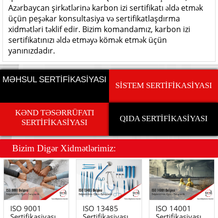
Azərbaycan şirkətlərinə karbon izi sertifikatı əldə etmək
üçün peşəkar konsultasiya və sertifikatlaşdırma
xidmətləri təklif edir. Bizim komandamız, karbon izi
sertifikatınızı əldə etməyə kömək etmək üçün
yanınızdadır.
MƏHSUL SERTİFİKASİYASI
SİSTEM SERTİFİKASİYASI
KƏND TƏSƏRRÜFATI
QIDA SERTİFİKASİYASI
SERTİFİKASİYASI
Bizim Dig
ə
r Xidm
ə
tl
ə
rimiz:
ISO 9001
ISO 13485
ISO 14001
Sertifikasiyası
Sertifikasiyası
Sertifikasiyası