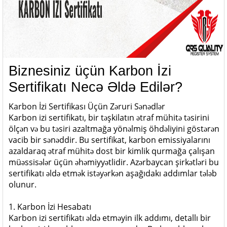
Biznesiniz üçün Karbon İzi
Sertifikatı Necə Əldə Edilər?
Karbon İzi Sertifikası Üçün Zəruri Sənədlər
Karbon izi sertifikatı, bir təşkilatın ətraf mühitə təsirini
ölçən və bu təsiri azaltmağa yönəlmiş öhdəliyini göstərən
vacib bir sənəddir. Bu sertifikat, karbon emissiyalarını
azaldaraq ətraf mühitə dost bir kimlik qurmağa çalışan
müəssisələr üçün əhəmiyyətlidir. Azərbaycan şirkətləri bu
sertifikatı əldə etmək istəyərkən aşağıdakı addımlar tələb
olunur.
1. Karbon İzi Hesabatı
Karbon izi sertifikatı əldə etməyin ilk addımı, detallı bir