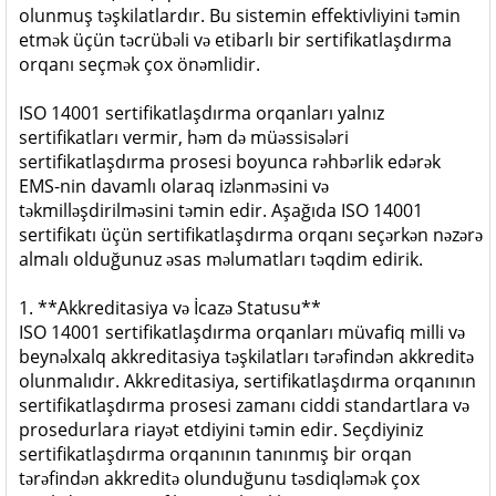
olunmuş təşkilatlardır. Bu sistemin effektivliyini təmin
etmək üçün təcrübəli və etibarlı bir sertifikatlaşdırma
orqanı seçmək çox önəmlidir.
ISO 14001 sertifikatlaşdırma orqanları yalnız
sertifikatları vermir, həm də müəssisələri
sertifikatlaşdırma prosesi boyunca rəhbərlik edərək
EMS-nin davamlı olaraq izlənməsini və
təkmilləşdirilməsini təmin edir. Aşağıda ISO 14001
sertifikatı üçün sertifikatlaşdırma orqanı seçərkən nəzərə
almalı olduğunuz əsas məlumatları təqdim edirik.
1. **Akkreditasiya və İcazə Statusu**
ISO 14001 sertifikatlaşdırma orqanları müvafiq milli və
beynəlxalq akkreditasiya təşkilatları tərəfindən akkreditə
olunmalıdır. Akkreditasiya, sertifikatlaşdırma orqanının
sertifikatlaşdırma prosesi zamanı ciddi standartlara və
prosedurlara riayət etdiyini təmin edir. Seçdiyiniz
sertifikatlaşdırma orqanının tanınmış bir orqan
tərəfindən akkreditə olunduğunu təsdiqləmək çox