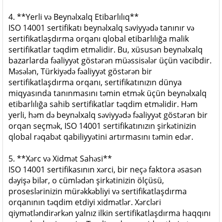
4. **Yerli və Beynəlxalq Etibarlılıq**
ISO 14001 sertifikatı beynəlxalq səviyyədə tanınır və
sertifikatlaşdırma orqanı qlobal etibarlılığa malik
sertifikatlar təqdim etməlidir. Bu, xüsusən beynəlxalq
bazarlarda fəaliyyət göstərən müəssisələr üçün vacibdir.
Məsələn, Türkiyədə fəaliyyət göstərən bir
sertifikatlaşdırma orqanı, sertifikatınızın dünya
miqyasında tanınmasını təmin etmək üçün beynəlxalq
etibarlılığa sahib sertifikatlar təqdim etməlidir. Həm
yerli, həm də beynəlxalq səviyyədə fəaliyyət göstərən bir
orqan seçmək, ISO 14001 sertifikatınızın şirkətinizin
qlobal rəqabət qabiliyyətini artırmasını təmin edər.
5. **Xərc və Xidmət Sahəsi**
ISO 14001 sertifikasının xərci, bir neçə faktora əsasən
dəyişə bilər, o cümlədən şirkətinizin ölçüsü,
proseslərinizin mürəkkəbliyi və sertifikatlaşdırma
orqanının təqdim etdiyi xidmətlər. Xərcləri
qiymətləndirərkən yalnız ilkin sertifikatlaşdırma haqqını