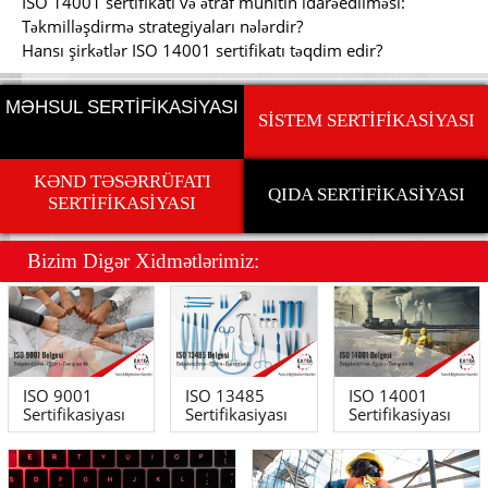
ISO 14001 sertifikatı və ətraf mühitin idarəedilməsi:
Təkmilləşdirmə strategiyaları nələrdir?
Hansı şirkətlər ISO 14001 sertifikatı təqdim edir?
MƏHSUL SERTİFİKASİYASI
SİSTEM SERTİFİKASİYASI
KƏND TƏSƏRRÜFATI
QIDA SERTİFİKASİYASI
SERTİFİKASİYASI
Bizim Dig
ə
r Xidm
ə
tl
ə
rimiz:
ISO 9001
ISO 13485
ISO 14001
Sertifikasiyası
Sertifikasiyası
Sertifikasiyası