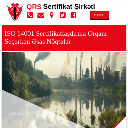
Sertifikat Şirkəti
QRS
MENU
ISO 14001 Sertifikatlaşdırma Orqanı
Seçərkən Əsas Nöqtələr