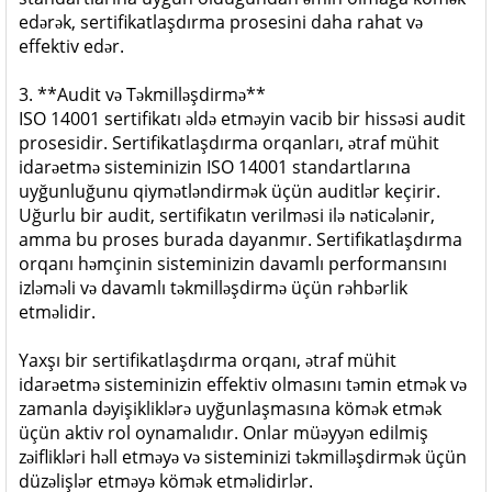
edərək, sertifikatlaşdırma prosesini daha rahat və
effektiv edər.
3. **Audit və Təkmilləşdirmə**
ISO 14001 sertifikatı əldə etməyin vacib bir hissəsi audit
prosesidir. Sertifikatlaşdırma orqanları, ətraf mühit
idarəetmə sisteminizin ISO 14001 standartlarına
uyğunluğunu qiymətləndirmək üçün auditlər keçirir.
Uğurlu bir audit, sertifikatın verilməsi ilə nəticələnir,
amma bu proses burada dayanmır. Sertifikatlaşdırma
orqanı həmçinin sisteminizin davamlı performansını
izləməli və davamlı təkmilləşdirmə üçün rəhbərlik
etməlidir.
Yaxşı bir sertifikatlaşdırma orqanı, ətraf mühit
idarəetmə sisteminizin effektiv olmasını təmin etmək və
zamanla dəyişikliklərə uyğunlaşmasına kömək etmək
üçün aktiv rol oynamalıdır. Onlar müəyyən edilmiş
zəiflikləri həll etməyə və sisteminizi təkmilləşdirmək üçün
düzəlişlər etməyə kömək etməlidirlər.