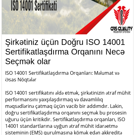
Şirkətiniz üçün Doğru ISO 14001
Sertifikatlaşdırma Orqanını Necə
Seçmək olar
ISO 14001 Sertifikatlaşdırma Orqanları: Məlumat və
Əsas Nöqtələr
ISO 14001 sertifikatını əldə etmək, şirkətinizin ətraf mühit
performansını yaxşılaşdırmaq və davamlılıq
məqsədlərinə çatmaq üçün vacib bir addımdır. Lakin,
doğru sertifikatlaşdırma orqanını seçmək bu prosesin
uğuru üçün kritikdir. Sertifikatlaşdırma orqanları, ISO
14001 standartlarına uyğun ətraf mühit idarəetmə
sisteminin (EMS) qurulmasına kömək edən akkreditə