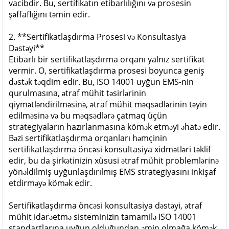
vacibdir. Bu, sertifikatın etibarlılığını və prosesin
şəffaflığını təmin edir.
2. **Sertifikatlaşdırma Prosesi və Konsultasiya
Dəstəyi**
Etibarlı bir sertifikatlaşdırma orqanı yalnız sertifikat
vermir. O, sertifikatlaşdırma prosesi boyunca geniş
dəstək təqdim edir. Bu, ISO 14001 uyğun EMS-nin
qurulmasına, ətraf mühit təsirlərinin
qiymətləndirilməsinə, ətraf mühit məqsədlərinin təyin
edilməsinə və bu məqsədlərə çatmaq üçün
strategiyaların hazırlanmasına kömək etməyi əhatə edir.
Bəzi sertifikatlaşdırma orqanları həmçinin
sertifikatlaşdırma öncəsi konsultasiya xidmətləri təklif
edir, bu da şirkətinizin xüsusi ətraf mühit problemlərinə
yönəldilmiş uyğunlaşdırılmış EMS strategiyasını inkişaf
etdirməyə kömək edir.
Sertifikatlaşdırma öncəsi konsultasiya dəstəyi, ətraf
mühit idarəetmə sisteminizin tamamilə ISO 14001
standartlarına uyğun olduğundan əmin olmağa kömək