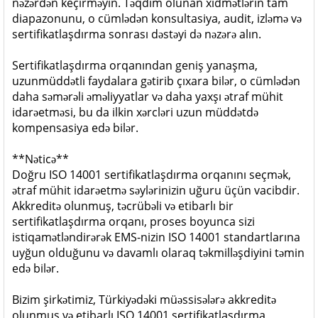
nəzərdən keçirməyin. Təqdim olunan xidmətlərin tam
diapazonunu, o cümlədən konsultasiya, audit, izləmə və
sertifikatlaşdırma sonrası dəstəyi də nəzərə alın.
Sertifikatlaşdırma orqanından geniş yanaşma,
uzunmüddətli faydalara gətirib çıxara bilər, o cümlədən
daha səmərəli əməliyyatlar və daha yaxşı ətraf mühit
idarəetməsi, bu da ilkin xərcləri uzun müddətdə
kompensasiya edə bilər.
**Nəticə**
Doğru ISO 14001 sertifikatlaşdırma orqanını seçmək,
ətraf mühit idarəetmə səylərinizin uğuru üçün vacibdir.
Akkreditə olunmuş, təcrübəli və etibarlı bir
sertifikatlaşdırma orqanı, proses boyunca sizi
istiqamətləndirərək EMS-nizin ISO 14001 standartlarına
uyğun olduğunu və davamlı olaraq təkmilləşdiyini təmin
edə bilər.
Bizim şirkətimiz, Türkiyədəki müəssisələrə akkreditə
olunmuş və etibarlı ISO 14001 sertifikatlaşdırma