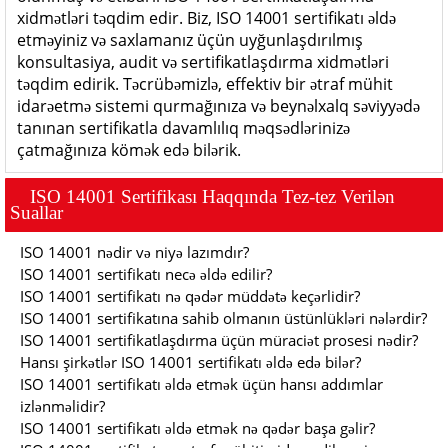
xidmətləri təqdim edir. Biz, ISO 14001 sertifikatı əldə
etməyiniz və saxlamanız üçün uyğunlaşdırılmış
konsultasiya, audit və sertifikatlaşdırma xidmətləri
təqdim edirik. Təcrübəmizlə, effektiv bir ətraf mühit
idarəetmə sistemi qurmağınıza və beynəlxalq səviyyədə
tanınan sertifikatla davamlılıq məqsədlərinizə
çatmağınıza kömək edə bilərik.
ISO 14001 Sertifikası Haqqında Tez-tez Veril
ə
n
Suallar
ISO 14001 nədir və niyə lazımdır?
ISO 14001 sertifikatı necə əldə edilir?
ISO 14001 sertifikatı nə qədər müddətə keçərlidir?
ISO 14001 sertifikatına sahib olmanın üstünlükləri nələrdir?
ISO 14001 sertifikatlaşdırma üçün müraciət prosesi nədir?
Hansı şirkətlər ISO 14001 sertifikatı əldə edə bilər?
ISO 14001 sertifikatı əldə etmək üçün hansı addımlar
izlənməlidir?
ISO 14001 sertifikatı əldə etmək nə qədər başa gəlir?