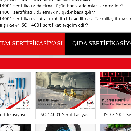
14001 sertifikatı əldə etmək üçün hansı addımlar izlənməlidir?
14001 sertifikatı əldə etmək nə qədər başa gəlir?
14001 sertifikatı və ətraf mühitin idarəedilməsi: Təkmilləşdirmə str
ı şirkətlər ISO 14001 sertifikatı təqdim edir?
TEM SERTİFİKASİYASI
QIDA SERTİFİKASİY
rtifikasiyası
ISO 14001 Sertifikasiyası
ISO 27001 Ser