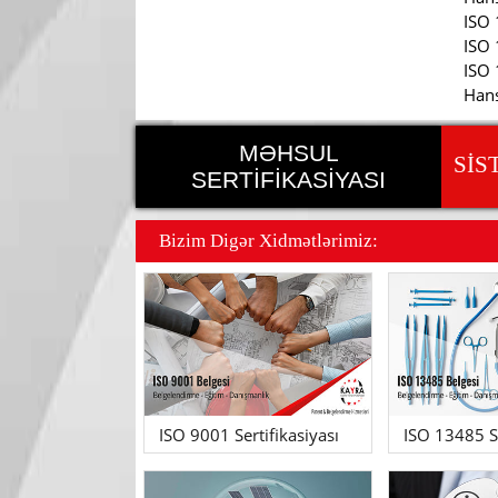
ISO 
ISO 
ISO 
Hans
MƏHSUL
SİS
SERTİFİKASİYASI
Bizim Dig
ə
r Xidm
ə
tl
ə
rimiz:
ISO 9001 Sertifikasiyası
ISO 13485 Se