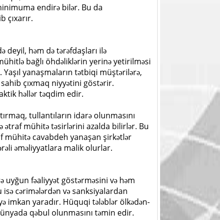
ı minimuma endirə bilər. Bu da
b çıxarır.
də deyil, həm də tərəfdaşları ilə
ühitlə bağlı öhdəliklərin yerinə yetirilməsi
. Yaşıl yanaşmaların tətbiqi müştərilərə,
 sahib çıxmaq niyyətini göstərir.
tik həllər təqdim edir.
artırmaq, tullantıların idarə olunmasını
ətraf mühitə təsirlərini azalda bilirlər. Bu
traf mühitə cavabdeh yanaşan şirkətlər
rəli əməliyyatlara malik olurlar.
rə uyğun fəaliyyət göstərməsini və həm
u isə cərimələrdən və sanksiyalardan
 imkan yaradır. Hüquqi tələblər ölkədən-
 dünyada qəbul olunmasını təmin edir.