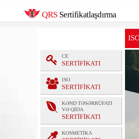
QRS
Sertifikatlaşdırma
ISO
CE
SERTİFİKATI
ISO
SERTİFİKATI
KƏND TƏSƏRRÜFATI
VƏ QİDA
SERTİFİKATI
KOSMETİKA