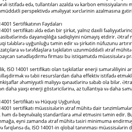
rəli istifadə edə, tullantıları azalda və karbon emissiyaların
müddətli perspektivdə əməliyyat xərclərinin azalmasına gətiri
14001 Sertifikatının Faydaları
4001 sertifikatı əldə edən bir şirkət, yalnız daxili fəaliyyətlərin
sibətlərində dayanıqlılığa sadiqliyini nümayiş etdirir. Ətraf m
qi tələblərə uyğunluğu təmin edir və şirkətin nüfuzunu artırır
izatçılara və tərəfdaşlara təşkilatın uzunmüddətli ətraf mühitə
baycan sənədləşdirmə firması bu istiqamətdə müəssisələrə prak
lik, ISO 14001 sertifikatı olan təşkilatlar enerji səmərəliliyini 
illəşdirmək və təbii resurslardan daha effektiv istifadə etməklə 
inkişaflar əhəmiyyətli maliyyə qənaətlərinə səbəb ola bilər. Ə
ən daha yaxşı enerji göstəricilərinə, az tullantıya və daha səmə
14001 Sertifikatı və Hüquqi Uyğunluq
14001 sertifikatı müəssisələrin ətraf mühitə dair tənzimləmələ
i, həm də beynəlxalq standartlara əməl etməsini təmin edir. B
nmağa, eyni zamanda ətraf mühitə təsiri minimuma endirməyə
yə fərqlənsə də, ISO 14001-in qlobal tanınması müəssisələrin