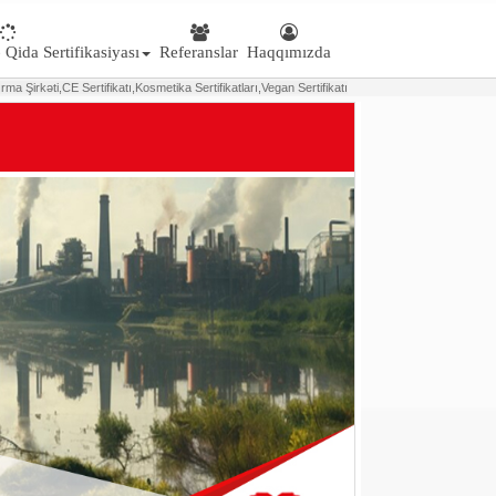
 Qida Sertifikasiyası
Referanslar
Haqqımızda
ırma Şirk
ə
ti,
CE Sertifikatı,
Kosmetika Sertifikatları,
Vegan Sertifikatı