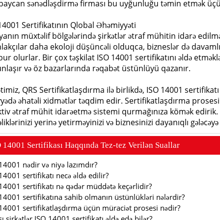
baycan sənədləşdirmə firması bu uyğunluğu təmin etmək üçün
14001 Sertifikatının Qlobal Əhəmiyyəti
anın müxtəlif bölgələrində şirkətlər ətraf mühitin idarə edi
hlakçılar daha ekoloji düşüncəli olduqca, bizneslər də davam
ur olurlar. Bir çox təşkilat ISO 14001 sertifikatını əldə etmək
nlaşır və öz bazarlarında rəqabət üstünlüyü qazanır.
ətimiz, QRS Sertifikatlaşdırma ilə birlikdə, ISO 14001 sertifika
yyədə əhatəli xidmətlər təqdim edir. Sertifikatlaşdırma prosesi
ktiv ətraf mühit idarəetmə sistemi qurmağınıza kömək edirik. 
liklərinizi yerinə yetirməyinizi və biznesinizi dayanıqlı gələcə
4001 Sertifikası Haqqında Tez-tez Veril
ə
n Suallar
14001 nədir və niyə lazımdır?
14001 sertifikatı necə əldə edilir?
14001 sertifikatı nə qədər müddətə keçərlidir?
14001 sertifikatına sahib olmanın üstünlükləri nələrdir?
14001 sertifikatlaşdırma üçün müraciət prosesi nədir?
ı şirkətlər ISO 14001 sertifikatı əldə edə bilər?