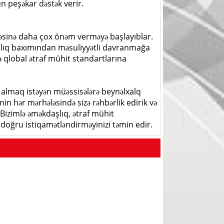
 peşəkar dəstək verir.
lməsinə daha çox önəm verməyə başlayıblar.
lılıq baxımından məsuliyyətli davranmağa
lə qlobal ətraf mühit standartlarına
tı almaq istəyən müəssisələrə beynəlxalq
nin hər mərhələsində sizə rəhbərlik edirik və
Bizimlə əməkdaşlıq, ətraf mühit
yə doğru istiqamətləndirməyinizi təmin edir.