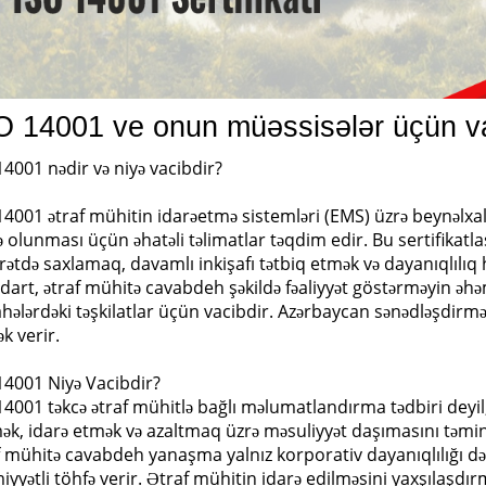
O 14001 ve onun müəssisələr üçün va
14001 nədir və niyə vacibdir?
14001 ətraf mühitin idarəetmə sistemləri (EMS) üzrə beynəlxalq
ə olunması üçün əhatəli təlimatlar təqdim edir. Bu sertifikatla
rətdə saxlamaq, davamlı inkişafı tətbiq etmək və dayanıqlılıq
dart, ətraf mühitə cavabdeh şəkildə fəaliyyət göstərməyin əhə
ahələrdəki təşkilatlar üçün vacibdir. Azərbaycan sənədləşdir
ək verir.
14001 Niyə Vacibdir?
14001 təkcə ətraf mühitlə bağlı məlumatlandırma tədbiri deyil; 
mək, idarə etmək və azaltmaq üzrə məsuliyyət daşımasını təmi
f mühitə cavabdeh yanaşma yalnız korporativ dayanıqlılığı də
iyyətli töhfə verir. Ətraf mühitin idarə edilməsini yaxşılaşd