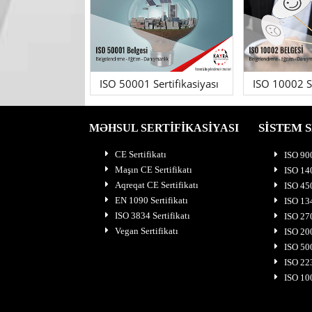
ISO 50001 Sertifikasiyası
ISO 10002 Se
SİSTEM S
MƏHSUL SERTİFİKASİYASI
CE Sertifikatı
ISO 900
Maşın CE Sertifikatı
ISO 140
Aqreqat CE Sertifikatı
ISO 450
EN 1090 Sertifikatı
ISO 134
ISO 3834 Sertifikatı
ISO 270
Vegan Sertifikatı
ISO 200
ISO 500
ISO 223
ISO 100