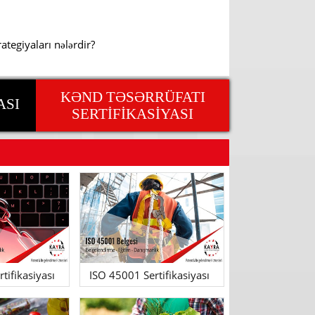
ategiyaları nələrdir?
KƏND TƏSƏRRÜFATI
ASI
SERTİFİKASİYASI
tifikasiyası
ISO 45001 Sertifikasiyası