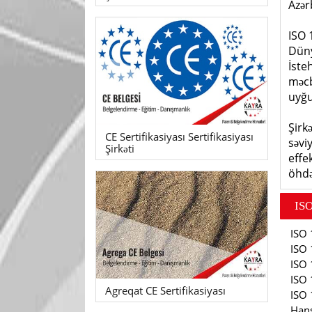
Azər
ISO 
Düny
İste
məcb
uyğu
Şirk
CE Sertifikasiyası Sertifikasiyası
səvi
Şirkəti
effe
öhdə
ISO 1
ISO 
ISO 
ISO 
ISO 
Agreqat CE Sertifikasiyası
ISO 
Hans