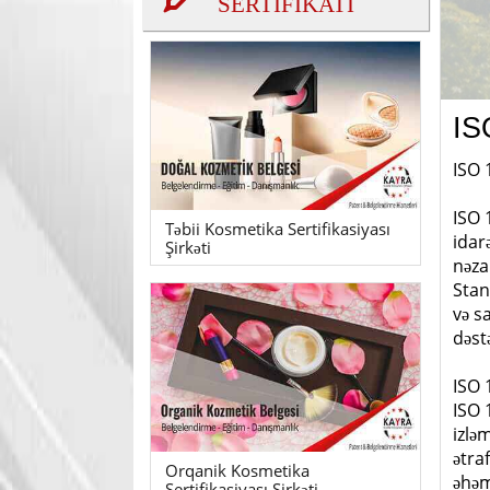
SERTİFİKATI
IS
ISO 
ISO 
Təbii Kosmetika Sertifikasiyası
idar
Şirkəti
nəza
Stan
və s
dəst
ISO 
ISO 
izlə
ətra
Orqanik Kosmetika
əhəm
Sertifikasiyası Şirkəti