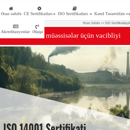
Əsas səhifə
CE Sertifikatları
ISO Sertifikatları
Kənd Təsərrüfatı və
Ə
sas S
ə
hif
ə
>>
ISO Sertifikatlaşd
Akreditasyonlar
Əlaqə
 14001 ve onun müəssisələr üçün vacibliyi