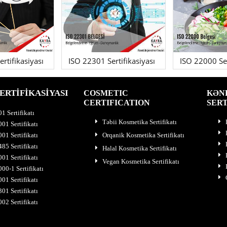
rtifikasiyası
ISO 22301 Sertifikasiyası
ISO 22000 Ser
ERTİFİKASİYASI
COSMETIC
KƏN
CERTIFICATION
SERT
1 Sertifikatı
Təbii Kosmetika Sertifikatı
01 Sertifikatı
01 Sertifikatı
Orqanik Kosmetika Sertifikatı
85 Sertifikatı
Halal Kosmetika Sertifikatı
01 Sertifikatı
Vegan Kosmetika Sertifikatı
00-1 Sertifikatı
01 Sertifikatı
01 Sertifikatı
02 Sertifikatı