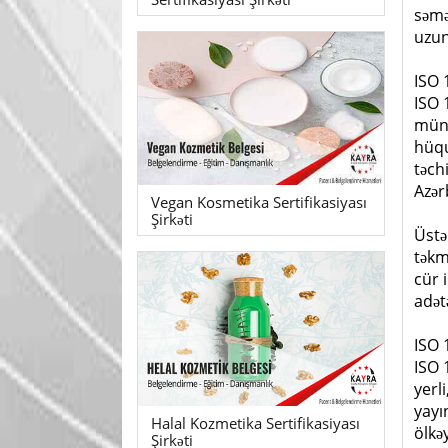
səmə
uzun
ISO 
ISO 1
müna
hüqu
təch
Azər
Vegan Kosmetika Sertifikasiyası
Şirkəti
Üstə
təkm
cür 
adət
ISO 
ISO 
yerl
yayı
Halal Kozmetika Sertifikasiyası
ölkə
Şirkəti