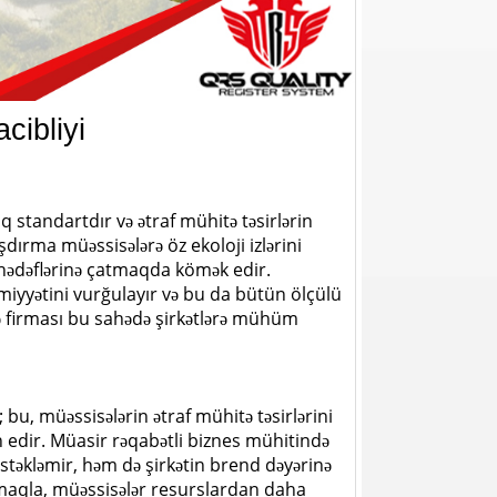
cibliyi
 standartdır və ətraf mühitə təsirlərin
şdırma müəssisələrə öz ekoloji izlərini
 hədəflərinə çatmaqda kömək edir.
miyyətini vurğulayır və bu da bütün ölçülü
mə firması bu sahədə şirkətlərə mühüm
bu, müəssisələrin ətraf mühitə təsirlərini
n edir. Müasir rəqabətli biznes mühitində
stəkləmir, həm də şirkətin brend dəyərinə
ırmaqla, müəssisələr resurslardan daha