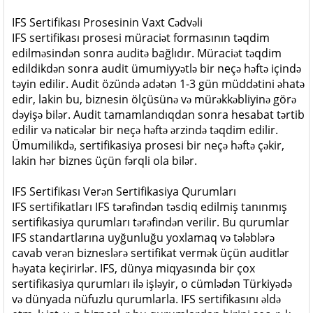
IFS Sertifikası Prosesinin Vaxt Cədvəli
IFS sertifikası prosesi müraciət formasının təqdim
edilməsindən sonra auditə bağlıdır. Müraciət təqdim
edildikdən sonra audit ümumiyyətlə bir neçə həftə içində
təyin edilir. Audit özündə adətən 1-3 gün müddətini əhatə
edir, lakin bu, biznesin ölçüsünə və mürəkkəbliyinə görə
dəyişə bilər. Audit tamamlandıqdan sonra hesabat tərtib
edilir və nəticələr bir neçə həftə ərzində təqdim edilir.
Ümumilikdə, sertifikasiya prosesi bir neçə həftə çəkir,
lakin hər biznes üçün fərqli ola bilər.
IFS Sertifikası Verən Sertifikasiya Qurumları
IFS sertifikatları IFS tərəfindən təsdiq edilmiş tanınmış
sertifikasiya qurumları tərəfindən verilir. Bu qurumlar
IFS standartlarına uyğunluğu yoxlamaq və tələblərə
cavab verən bizneslərə sertifikat vermək üçün auditlər
həyata keçirirlər. IFS, dünya miqyasında bir çox
sertifikasiya qurumları ilə işləyir, o cümlədən Türkiyədə
və dünyada nüfuzlu qurumlarla. IFS sertifikasını əldə