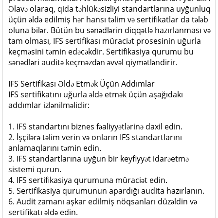
Əlavə olaraq, qida təhlükəsizliyi standartlarına uyğunluq
üçün əldə edilmiş hər hansı təlim və sertifikatlar da tələb
oluna bilər. Bütün bu sənədlərin diqqətlə hazırlanması və
tam olması, IFS sertifikası müraciət prosesinin uğurla
keçməsini təmin edəcəkdir. Sertifikasiya qurumu bu
sənədləri auditə keçməzdən əvvəl qiymətləndirir.
IFS Sertifikası Əldə Etmək Üçün Addımlar
IFS sertifikatını uğurla əldə etmək üçün aşağıdakı
addımlar izlənilməlidir:
1. IFS standartını biznes fəaliyyətlərinə daxil edin.
2. İşçilərə təlim verin və onların IFS standartlarını
anlamaqlarını təmin edin.
3. IFS standartlarına uyğun bir keyfiyyət idarəetmə
sistemi qurun.
4. IFS sertifikasiya qurumuna müraciət edin.
5. Sertifikasiya qurumunun apardığı audita hazırlanın.
6. Audit zamanı aşkar edilmiş nöqsanları düzəldin və
sertifikatı əldə edin.