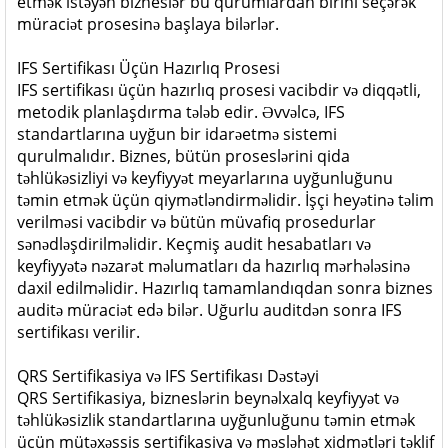
etmək istəyən bizneslər bu qurumlardan birini seçərək
müraciət prosesinə başlaya bilərlər.
IFS Sertifikası Üçün Hazırlıq Prosesi
IFS sertifikası üçün hazırlıq prosesi vacibdir və diqqətli,
metodik planlaşdırma tələb edir. Əvvəlcə, IFS
standartlarına uyğun bir idarəetmə sistemi
qurulmalıdır. Biznes, bütün proseslərini qida
təhlükəsizliyi və keyfiyyət meyarlarına uyğunluğunu
təmin etmək üçün qiymətləndirməlidir. İşçi heyətinə təlim
verilməsi vacibdir və bütün müvafiq prosedurlar
sənədləşdirilməlidir. Keçmiş audit hesabatları və
keyfiyyətə nəzarət məlumatları da hazırlıq mərhələsinə
daxil edilməlidir. Hazırlıq tamamlandıqdan sonra biznes
auditə müraciət edə bilər. Uğurlu auditdən sonra IFS
sertifikası verilir.
QRS Sertifikasiya və IFS Sertifikası Dəstəyi
QRS Sertifikasiya, bizneslərin beynəlxalq keyfiyyət və
təhlükəsizlik standartlarına uyğunluğunu təmin etmək
üçün mütəxəssis sertifikasiya və məsləhət xidmətləri təklif