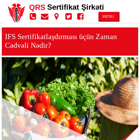
Sertifikat Şirkəti
QRS
MENU
IFS Sertifikatlaşdırması üçün Zaman
Cədvəli Nədir?