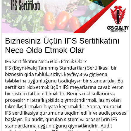
Biznesiniz Üçün IFS Sertifikatını
Necə Əldə Etmək Olar
IFS Sertifikatını Necə Əldə Etmək Olar?
IFS (Beynəlxalq Tanınmış Standartlar) Sertifikası, bir
biznesin qida təhlükəsizliyi, keyfiyyət və gigiyena
tələblərinə uyğunluğunu təsdiqləyən bir standartdır. Bu
sertifikatı əldə etmək üçün IFS meyarlarına cavab verən
bir sistem tətbiq edilməlidir. Biznes məhsullarını və
proseslərini ətraflı şəkildə qiymətləndirməli, lazım olan
təkmilləşdirmələri həyata keçirməlidir. Sonra, müraciət
IFS sertifikasiya qurumuna təqdim edilir və audit prosesi
başlayır. Bu audit, qurulan sistem və proseslərin IFS
standartlarına uyğunluğunu qiymətləndirir. Audit