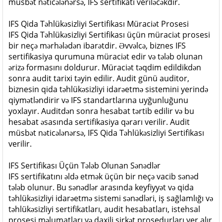
müsbət nəticələnərsə, IFS sertifikatı veriləcəkdir.
IFS Qida Təhlükəsizliyi Sertifikası Müraciət Prosesi
IFS Qida Təhlükəsizliyi Sertifikası üçün müraciət prosesi
bir neçə mərhələdən ibarətdir. Əvvəlcə, biznes IFS
sertifikasiya qurumuna müraciət edir və tələb olunan
ərizə formasını doldurur. Müraciət təqdim edildikdən
sonra audit tarixi təyin edilir. Audit günü auditor,
biznesin qida təhlükəsizliyi idarəetmə sistemini yerində
qiymətləndirir və IFS standartlarına uyğunluğunu
yoxlayır. Auditdən sonra hesabat tərtib edilir və bu
hesabat əsasında sertifikasiya qərarı verilir. Audit
müsbət nəticələnərsə, IFS Qida Təhlükəsizliyi Sertifikası
verilir.
IFS Sertifikası Üçün Tələb Olunan Sənədlər
IFS sertifikatını əldə etmək üçün bir neçə vacib sənəd
tələb olunur. Bu sənədlər arasında keyfiyyət və qida
təhlükəsizliyi idarəetmə sistemi sənədləri, iş sağlamlığı və
təhlükəsizliyi sertifikatları, audit hesabatları, istehsal
prosesi məlumatları və daxili şirkət prosedurları yer alır.