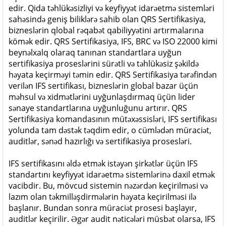
edir. Qida təhlükəsizliyi və keyfiyyət idarəetmə sistemləri
sahəsində geniş biliklərə sahib olan QRS Sertifikasiya,
bizneslərin qlobal rəqabət qabiliyyətini artırmalarına
kömək edir. QRS Sertifikasiya, IFS, BRC və ISO 22000 kimi
beynəlxalq olaraq tanınan standartlara uyğun
sertifikasiya proseslərini sürətli və təhlükəsiz şəkildə
həyata keçirməyi təmin edir. QRS Sertifikasiya tərəfindən
verilən IFS sertifikası, bizneslərin global bazar üçün
məhsul və xidmətlərini uyğunlaşdırmaq üçün lider
sənaye standartlarına uyğunluğunu artırır. QRS
Sertifikasiya komandasının mütəxəssisləri, IFS sertifikası
yolunda tam dəstək təqdim edir, o cümlədən müraciət,
auditlər, sənəd hazırlığı və sertifikasiya prosesləri.
IFS sertifikasını əldə etmək istəyən şirkətlər üçün IFS
standartını keyfiyyət idarəetmə sistemlərinə daxil etmək
vacibdir. Bu, mövcud sistemin nəzərdən keçirilməsi və
lazım olan təkmilləşdirmələrin həyata keçirilməsi ilə
başlanır. Bundan sonra müraciət prosesi başlayır,
auditlər keçirilir. Əgər audit nəticələri müsbət olarsa, IFS