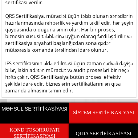
sertifikası verilir.
QRS Sertifikasiya, müraciət üçün tələb olunan sənədlərin
hazırlanmasında rəhbərlik və yardım təklif edir, hər şeyin
qaydasında olduğuna əmin olur. Hər bir proses,
biznesin xüsusi tələblərinə uyğun olaraq fərdiləşdirilir və
sertifikasiya səyahəti başlanğıcdan sona qədər
mütəxəssis komanda tərəfindən idarə olunur.
IFS sertifikasının əldə edilməsi üçün zaman cədvəli dəyişə
bilər, lakin adətən müraciət və audit prosesləri bir neçə
həftə çəkir. QRS Sertifikasiya bütün prosesi effektiv
şəkildə idarə edir, bizneslərin sertifikatlarını ən qısa
zamanda almasını təmin edir.
MƏHSUL SERTİFİKASİYASI
SİSTEM SERTİFİKASİYASI
KƏND TƏSƏRRÜFATI
QIDA SERTİFİKASİYASI
SERTİFİKASİYASI