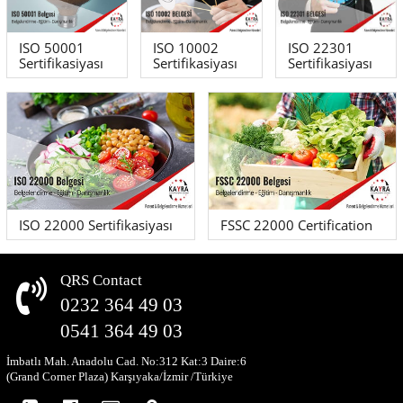
ISO 50001
ISO 10002
ISO 22301
Sertifikasiyası
Sertifikasiyası
Sertifikasiyası
ISO 22000 Sertifikasiyası
FSSC 22000 Certification
QRS Contact
0232 364 49 03
0541 364 49 03
İmbatlı Mah. Anadolu Cad. No:312 Kat:3 Daire:6
(Grand Corner Plaza) Karşıyaka/İzmir /Türkiye