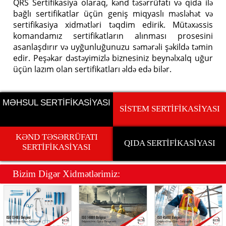
QRS Sertifikasiya olaraq, kənd təsərrüfatı və qida ilə
bağlı sertifikatlar üçün geniş miqyaslı məsləhət və
sertifikasiya xidmətləri təqdim edirik. Mütəxəssis
komandamız sertifikatların alınması prosesini
asanlaşdırır və uyğunluğunuzu səmərəli şəkildə təmin
edir. Peşəkar dəstəyimizlə biznesiniz beynəlxalq uğur
üçün lazım olan sertifikatları əldə edə bilər.
MƏHSUL SERTİFİKASİYASI
SİSTEM SERTİFİKASİYASI
KƏND TƏSƏRRÜFATI
QIDA SERTİFİKASİYASI
SERTİFİKASİYASI
Bizim Dig
ə
r Xidm
ə
tl
ə
rimiz: