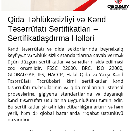
Qida Təhlükəsizliyi və Kənd
Təsərrüfatı Sertifikatları –
Sertifikatlaşdırma Həlləri
Kənd təsərrüfatı və qida sektorlarında beynəlxalq
keyfiyyət və təhlükəsizlik standartlarına cavab vermək
üçün düzgün sertifikatlar və sənədlərin əldə edilməsi
çox önəmlidir. FSSC 22000, BRC, ISO 22000,
GLOBALGAP, IFS, HACCP, Halal Qida və Yaxşı Kənd
Təsərrüfatı Təcrübələri kimi sertifikatlar kənd
təsərrüfatı məhsullarının və qida mallarının istehsal
proseslərinə, gigiyena standartlarına və dayanıqlı
kənd təsərrüfatı üsullarına uyğunluğunu təmin edir.
Bu sertifikatlar şirkətinizin etibarlılığını artırır və həm
yerli, həm də qlobal bazarlarda rəqabət üstünlüyü
qazandırır.